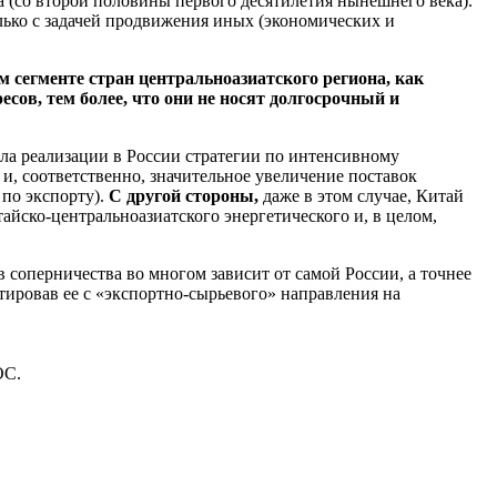
а (со второй половины первого десятилетия нынешнего века).
лько с задачей продвижения иных (экономических и
 сегменте стран центральноазиатского региона, как
сов, тем более, что они не носят долгосрочный и
ла реализации в России стратегии по интенсивному
, соответственно, значительное увеличение поставок
 по экспорту).
С другой стороны,
даже в этом случае, Китай
айско-центральноазиатского энергетического и, в целом,
 соперничества во многом зависит от самой России, а точнее
тировав ее с «экспортно-сырьевого» направления на
ОС.