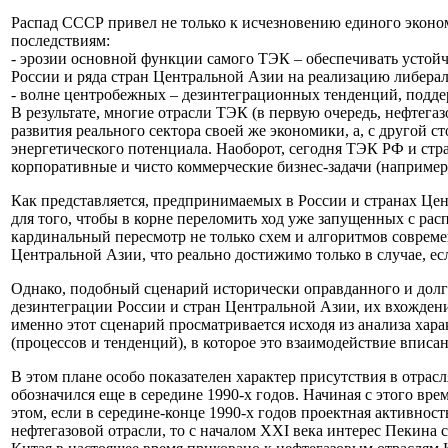
Распад СССР привел не только к исчезновению единого эконо
последствиям:
- эрозии основной функции самого ТЭК – обеспечивать устойч
России и ряда стран Центральной Азии на реализацию либера
- волне центробежных – дезинтеграционных тенденций, подде
В результате, многие отрасли ТЭК (в первую очередь, нефтега
развития реального сектора своей же экономики, а, с другой
энергетического потенциала. Наоборот, сегодня ТЭК РФ и стр
корпоративные и чисто коммерческие бизнес-задачи (например
Как представляется, предпринимаемых в России и странах Це
для того, чтобы в корне переломить ход уже запущенных с ра
кардинальный пересмотр не только схем и алгоритмов соврем
Центральной Азии, что реально достижимо только в случае, е
Однако, подобный сценарий исторически оправданного и долг
дезинтеграции России и стран Центральной Азии, их вхожден
именно этот сценарий просматривается исходя из анализа хара
(процессов и тенденций), в которое это взаимодействие вписан
В этом плане особо показателен характер присутствия в отра
обозначился еще в середине 1990-х годов. Начиная с этого вре
этом, если в середине-конце 1990-х годов проектная активнос
нефтегазовой отрасли, то с началом XXI века интерес Пекина 