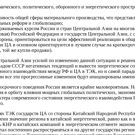
мического, политического, оборонного и энергетического прост
ивость общей сферы материального производства, что представл
льных реформ и глобализацию;
рживаемых курсом России и стран Центральной Азии на многов
зовая) Российской Федерации и государств Центральной Азии, с
 стороны, ориентироваться на цели эффективной реализации в об
ан ЦА в основном ориентируются в лучшем случае на краткосроч
, той же купли-продажи).
нтральной Азии усилий по изменению данной ситуации и решен
спадом СССР негативных тенденций и вывести энергетическое со
енного взаимодействия между РФ и ЦА в ТЭК, но и самой паради
сли все эти прогрессивные изменения будут инициированы именн
осрочного поведения России является крайне маловероятным. Н
ия в орбиту влияния мощных глобальных политических, экономич
ктера современного состояния энергетического взаимодействия 
о.
слях ТЭК государств ЦА со стороны Китайской Народной Республ
мени значение региона в китайской энергетической, равно как и
ть КНР и китайских компаний в энергетическом сегменте эконом
стал постепенно распространяться и на другие государства рег