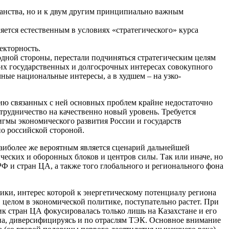
ранства, но и к двум другим принципиально важным
яется естественным в условиях «стратегического» курса
екторность.
 одной стороны, перестали подчиняться стратегическим целям
щих государственных и долгосрочных интересах совокупного
ные национальные интересы, а в худшем – на узко-
ию связанных с ней основных проблем крайне недостаточно
трудничество на качественно новый уровень. Требуется
гмы экономического развития России и государств
о российской стороной.
аиболее же вероятным является сценарий дальнейшей
еских и оборонных блоков и центров силы. Так или иначе, но
РФ и стран ЦА, а также того глобального и регионального фона
ики, интерес которой к энергетическому потенциалу региона
 в целом в экономической политике, поступательно растет. При
ик стран ЦА фокусировалась только лишь на Казахстане и его
иона, диверсифицируясь и по отраслям ТЭК. Основное внимание