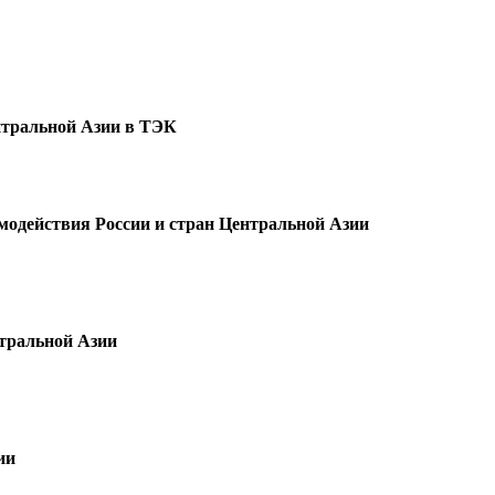
 Центральной Азии в ТЭК
кого взаимодействия России и стран Центральной 
нтральной Азии
 Китая
гии Китая
ии
ан