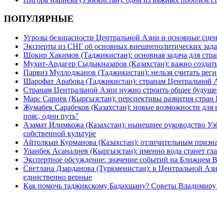
ПОПУЛЯРНЫЕ
Угрозы безопасности Центральной Азии и основные сцен
Эксперты из СНГ об основных внешнеполитических зада
Шокир Хакимов (Таджикистан): основная задача для стра
Мухит-Ардагер Сыдыкназаров (Казахстан): важно создать
Парвиз Муллоджанов (Таджикистан): нельзя считать ре
Шарофат Арабова (Таджикистан): странам Центральной 
Странам Центральной Азии нужно строить общее будуще
Марс Сариев (Кыргызстан): перспективы развития стран
Жумабек Сарабеков (Казахстан): новые возможности для
пояс, один путь"
Азамат Илимкожа (Казахстан): нынешнее руководство Узб
собственной культуре
Айтолкын Курманова (Казахстан): отличительным признак
Уланбек Асаналиев (Кыргызстан): именно вода станет г
Экспертное обсуждение: значение событий на Ближнем 
Светлана Дзарданова (Туркменистан): в Центральной Ази
единственно верные
Как помочь таджикскому Бадахшану? Советы Владимиру