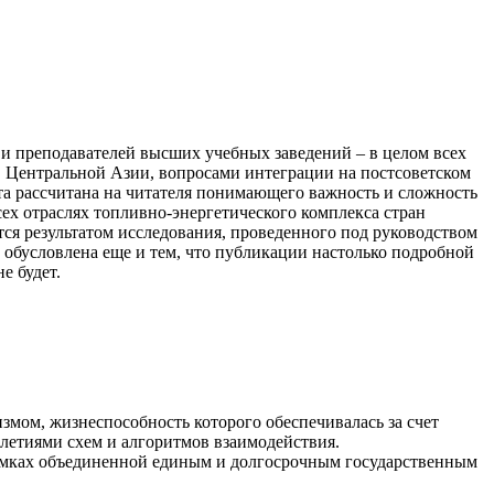
х и преподавателей высших учебных заведений – в целом всех
 в Центральной Азии, вопросами интеграции на постсоветском
ота рассчитана на читателя понимающего важность и сложность
ех отраслях топливно-энергетического комплекса стран
тся результатом исследования, проведенного под руководством
 обусловлена еще и тем, что публикации настолько подробной
е будет.
мом, жизнеспособность которого обеспечивалась за счет
летиями схем и алгоритмов взаимодействия.
рамках объединенной единым и долгосрочным государственным