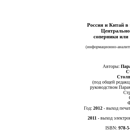
Россия и Китай в
Центрально
соперники или
(информационно-аналити
Авторы:
Пара
Ст
Столп
(под общей редак
руководством Парам
Ст
Ф
Год:
2012
- выход печа
2011
- выход электро
ISBN:
978-5