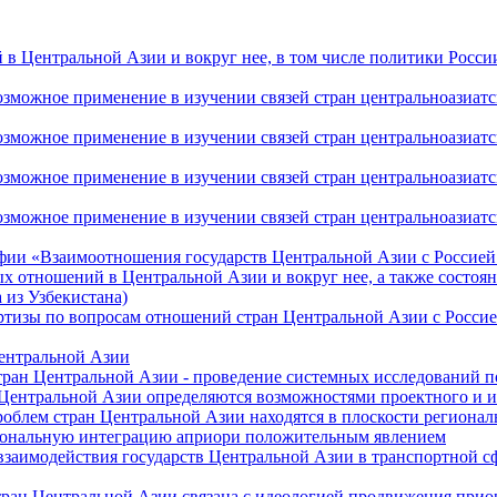
 Центральной Азии и вокруг нее, в том числе политики России 
ожное применение в изучении связей стран центральноазиатског
ожное применение в изучении связей стран центральноазиатског
ожное применение в изучении связей стран центральноазиатског
жное применение в изучении связей стран центральноазиатског
фии «Взаимоотношения государств Центральной Азии с Россией 
 отношений в Центральной Азии и вокруг нее, а также состоян
 из Узбекистана)
ртизы по вопросам отношений стран Центральной Азии с Россие
Центральной Азии
стран Центральной Азии - проведение системных исследований п
 Центральной Азии определяются возможностями проектного и 
роблем стран Центральной Азии находятся в плоскости региона
гиональную интеграцию априори положительным явлением
 взаимодействия государств Центральной Азии в транспортной 
тран Центральной Азии связана с идеологией продвижения прио