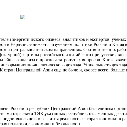
телей энергетического бизнеса, аналитиков и экспертов, учены
икой в Евразии, занимается изучением политики России и Китая
ском и центральноазиатском направлениях. Соответственно, раб
ктурной) картины российского и китайского присутствия во вс
ьнейшего анализа и прогноза затронутых вопросов. Книга являе
 информационно-аналитического доклада. Уникальность доклада
стран Центральной Азии еще не было и, скорее всего, больше н
екс России и республик Центральной Азии был единым организ
евыми отраслями ТЭК указанных республик, отлаженных десяти
о подчинялось целям развития реального сектора экономики в 
рах политики, экономики и безопасности.