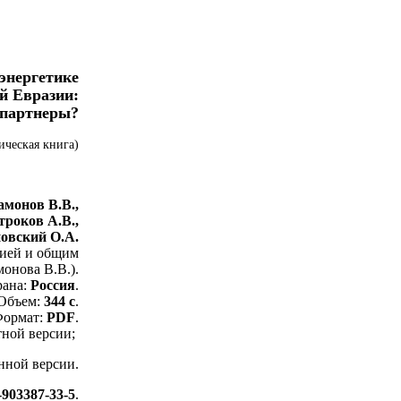
 энергетике
й Евразии:
 партнеры?
ческая книга)
монов В.В.,
роков А.В.,
овский О.А.
цией и общим
онова В.В.).
рана:
Россия
.
Объем:
344 с
.
ормат:
PDF
.
тной версии;
нной версии.
-903387-33-5
.