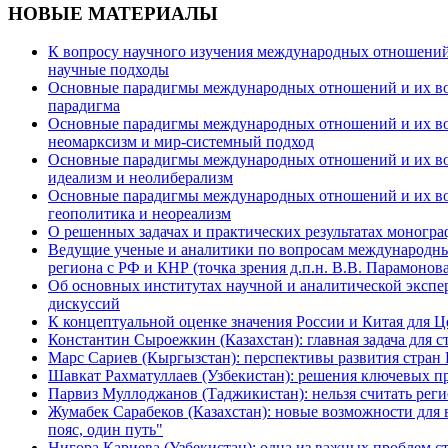
НОВЫЕ МАТЕРИАЛЫ
К вопросу научного изучения международных отношений в
научные подходы
Основные парадигмы международных отношений и их возм
парадигма
Основные парадигмы международных отношений и их возм
неомарксизм и мир-системный подход
Основные парадигмы международных отношений и их возм
идеализм и неолиберализм
Основные парадигмы международных отношений и их возмо
геополитика и неореализм
О решенных задачах и практических результатах моногра
Ведущие ученые и аналитики по вопросам международных
региона с РФ и КНР (точка зрения д.п.н. В.В. Парамонова
Об основных институтах научной и аналитической экспе
дискуссий
К концептуальной оценке значения России и Китая для 
Константин Сыроежкин (Казахстан): главная задача для 
Марс Сариев (Кыргызстан): перспективы развития стран
Шавкат Рахматуллаев (Узбекистан): решения ключевых п
Парвиз Муллоджанов (Таджикистан): нельзя считать ре
Жумабек Сарабеков (Казахстан): новые возможности для
пояс, один путь"
Нигора Кариева (Узбекистан): одна из важных проблем с