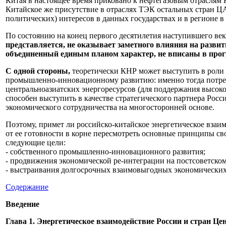
Китая в настоящее время приковано к нефтегазовым отраслям К
Китайское же присутствие в отраслях ТЭК остальных стран ЦА
политических) интересов в данных государствах и в регионе в
По состоянию на конец первого десятилетия наступившего ве
представляется, не оказывает заметного влияния на развит
объединенный единым планом характер, не вписаны в про
С одной стороны,
теоретически КНР может выступить в роли 
промышленно-инновационному развитию: именно тогда потребу
центральноазиатских энергоресурсов (для поддержания высоко
способен выступить в качестве стратегического партнера Росс
экономического сотрудничества на многосторонней основе.
Поэтому, примет ли российско-китайское энергетическое взаи
от ее готовности в корне пересмотреть основные принципы св
следующие цели:
- собственного промышленно-инновационного развития;
- продвижения экономической ре-интеграции на постсоветском
- выстраивания долгосрочных взаимовыгодных экономически
Содержание
Введен
Глава 1. Энергетическое взаимодействие России и стран Ц