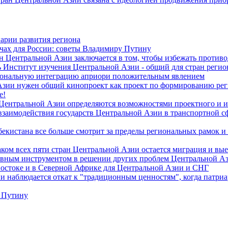
арии развития региона
чах для России: советы Владимиру Путину
н Центральной Азии заключается в том, чтобы избежать против
 Институт изучения Центральной Азии - общий для стран регио
гиональную интеграцию априори положительным явлением
Азии нужен общий кинопроект как проект по формированию ре
е!
 Центральной Азии определяются возможностями проектного и 
 взаимодействия государств Центральной Азии в транспортной 
екистана все больше смотрит за пределы региональных рамок и
ом всех пяти стран Центральной Азии остается миграция и вые
лавным инструментом в решении других проблем Центральной А
Востоке и в Северной Африке для Центральной Азии и СНГ
и наблюдается откат к "традиционным ценностям", когда патри
 Путину