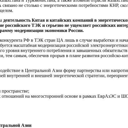
азахстана и Туркменистана, а также атомной отрасли Казахстан
 связано не столько с энергетическими потребностями КНР, ско
 целом.
ка
деятельность Китая и китайских компаний в энергетическом
ие российского ТЭК и серьезно не ущемляет российских интере
грамму модернизации экономики России.
конкурента РФ в ТЭК стран ЦА лишь в случае выработки и нача
ется масштабная модернизация российской электроэнергетики и
го уровня внутреннего потребления и завышенных обязательств
ии, тем самым, обеспечив прорыв в плане развития российско-кит
модействие в Центральной Азии форму партнерства или напротив
оей внутренней и внешней энергетической стратегии, переориен
 пространстве;
х отношений на многосторонней основе в рамках ЕврАзЭС и Ш
ие
ентральной Азии