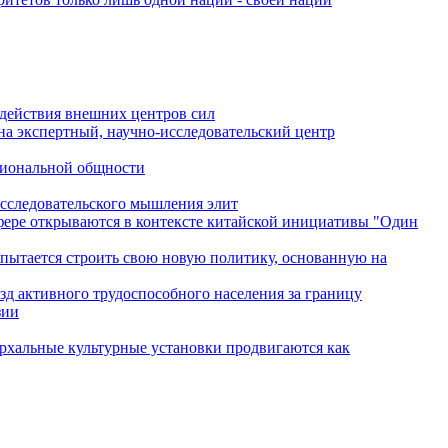
одействия внешних центров сил
на экспертный, научно-исследовательский центр
гиональной общности
исследовательского мышления элит
сфере открываются в контексте китайской инициативы "Один
 пытается строить свою новую политику, основанную на
зд активного трудоспособного населения за границу
зии
архальные культурные установки продвигаются как