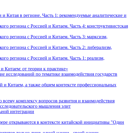
и Китая в регионе. Часть 1: рекомендуемые аналитические и
о региона с Россией и Китаем. Часть 4: конструктивистская
о региона с Россией и Китаем. Часть 3: марксизм,
о региона с Россией и Китаем. Часть 2: либерализм,
о региона с Россией и Китаем. Часть 1: реализм,
и Китаем: от теории к практике»
ие исследований по тематике взаимодействия государств
й и Китаем, а также общем контексте профессиональных
о всему комплексу вопросов развития и взаимодействия
исследовательского мышления элит
льной интеграции
сфере открываются в контексте китайской инициативы "Один
ритетов только лишь одной нации - своей нации