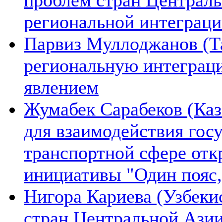
региональной интеграц
Парвиз Муллоджанов (Та
региональную интеграц
явлением
Жумабек Сарабеков (Каз
для взаимодействия гос
транспортной сфере отк
инициативы "Один пояс,
Нигора Кариева (Узбеки
стран Центральной Азии