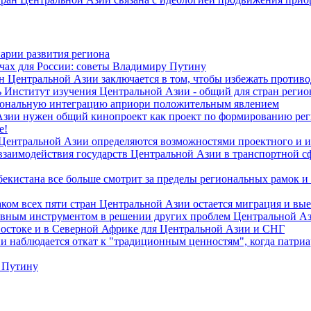
арии развития региона
чах для России: советы Владимиру Путину
н Центральной Азии заключается в том, чтобы избежать против
 Институт изучения Центральной Азии - общий для стран регио
гиональную интеграцию априори положительным явлением
Азии нужен общий кинопроект как проект по формированию ре
е!
 Центральной Азии определяются возможностями проектного и 
 взаимодействия государств Центральной Азии в транспортной 
екистана все больше смотрит за пределы региональных рамок и
ом всех пяти стран Центральной Азии остается миграция и вые
лавным инструментом в решении других проблем Центральной А
Востоке и в Северной Африке для Центральной Азии и СНГ
и наблюдается откат к "традиционным ценностям", когда патри
 Путину