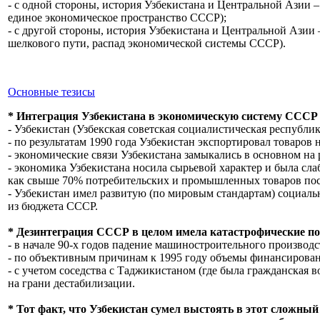
- с одной стороны, история Узбекистана и Центральной Азии 
единое экономическое пространство СССР);
- с другой стороны, история Узбекистана и Центральной Азии
шелкового пути, распад экономической системы СССР).
Основные тезисы
* Интеграция Узбекистана в экономическую систему СССР
- Узбекистан (Узбекcкая советская социалистическая республи
- по результатам 1990 года Узбекистан экспортировал товаров
- экономические связи Узбекистана замыкались в основном на
- экономика Узбекистана носила сырьевой характер и была сл
как свыше 70% потребительских и промышленных товаров пос
- Узбекистан имел развитую (по мировым стандартам) социал
из бюджета СССР.
* Дезинтеграция СССР в целом имела катастрофические по
- в начале 90-х годов падение машиностроительного производс
- по объективным причинам к 1995 году объемы финансировани
- с учетом соседства с Таджикистаном (где была гражданская в
на грани дестабилизации.
* Тот факт, что Узбекистан сумел выстоять в этот сложный