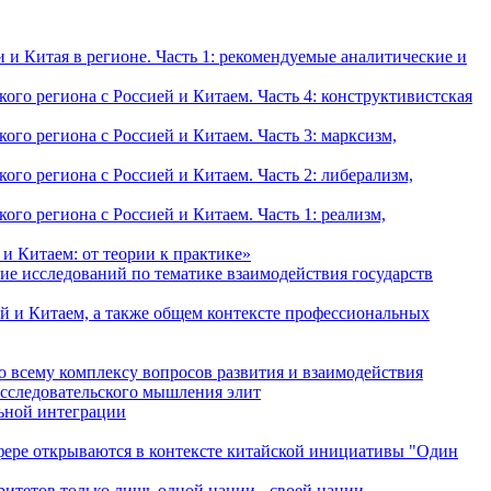
и Китая в регионе. Часть 1: рекомендуемые аналитические и
о региона с Россией и Китаем. Часть 4: конструктивистская
о региона с Россией и Китаем. Часть 3: марксизм,
о региона с Россией и Китаем. Часть 2: либерализм,
о региона с Россией и Китаем. Часть 1: реализм,
и Китаем: от теории к практике»
ие исследований по тематике взаимодействия государств
й и Китаем, а также общем контексте профессиональных
о всему комплексу вопросов развития и взаимодействия
исследовательского мышления элит
льной интеграции
сфере открываются в контексте китайской инициативы "Один
ритетов только лишь одной нации - своей нации