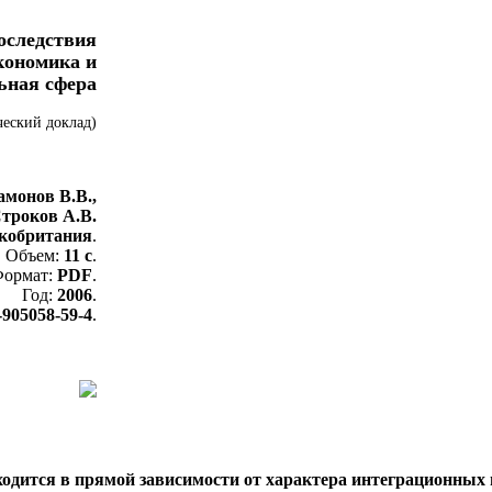
оследствия
кономика и
ьная сфера
еский доклад)
монов В.В.,
троков А.В.
кобритания
.
Объем:
11 с
.
ормат:
PDF
.
Год:
2006
.
-905058-59-4
.
ходится в прямой зависимости от характера интеграционных 