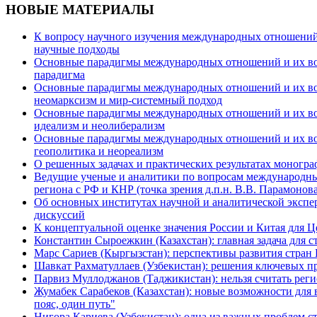
НОВЫЕ МАТЕРИАЛЫ
К вопросу научного изучения международных отношений в
научные подходы
Основные парадигмы международных отношений и их возм
парадигма
Основные парадигмы международных отношений и их возм
неомарксизм и мир-системный подход
Основные парадигмы международных отношений и их возм
идеализм и неолиберализм
Основные парадигмы международных отношений и их возмо
геополитика и неореализм
О решенных задачах и практических результатах моногра
Ведущие ученые и аналитики по вопросам международных
региона с РФ и КНР (точка зрения д.п.н. В.В. Парамонова
Об основных институтах научной и аналитической экспе
дискуссий
К концептуальной оценке значения России и Китая для 
Константин Сыроежкин (Казахстан): главная задача для 
Марс Сариев (Кыргызстан): перспективы развития стран
Шавкат Рахматуллаев (Узбекистан): решения ключевых п
Парвиз Муллоджанов (Таджикистан): нельзя считать ре
Жумабек Сарабеков (Казахстан): новые возможности для
пояс, один путь"
Нигора Кариева (Узбекистан): одна из важных проблем с