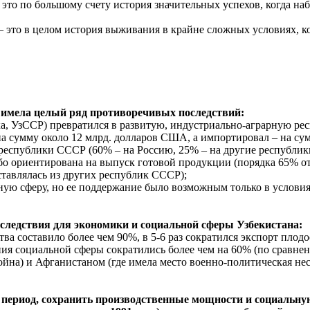
– это по большому счету история значительных успехов, когда н
 – это в целом история выживания в крайне сложных условиях, к
 имела целый ряд противоречивых последствий:
ка, УзССР) превратился в развитую, индустриально-аграрную ре
 на сумму около 12 млрд. долларов США, а импортировал – на с
 республики СССР (60% – на Россию, 25% – на другие республи
або ориентирована на выпуск готовой продукции (порядка 65% от
тавлялась из других республик СССР);
ьную сферу, но ее поддержание было возможным только в услови
следствия для экономики и социальной сферы Узбекистана:
тва составило более чем 90%, в 5-6 раз сократился экспорт пло
я социальной сферы сократились более чем на 60% (по сравнен
ойна) и Афганистаном (где имела место военно-политическая нес
 период, сохранить производственные мощности и социальную 