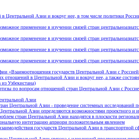
 Центральной Азии и вокруг нее, в том числе политики России 
ожное применение в изучении связей стран центральноазиатског
ожное применение в изучении связей стран центральноазиатског
ожное применение в изучении связей стран центральноазиатског
жное применение в изучении связей стран центральноазиатског
фии «Взаимоотношения государств Центральной Азии с Россией 
 отношений в Центральной Азии и вокруг нее, а также состоян
 из Узбекистана)
ртизы по вопросам отношений стран Центральной Азии с Россие
Центральной Азии
стран Центральной Азии - проведение системных исследований п
 Центральной Азии определяются возможностями проектного и 
роблем стран Центральной Азии находятся в плоскости региона
гиональную интеграцию априори положительным явлением
 взаимодействия государств Центральной Азии в транспортной 
тран Центральной Азии связана с идеологией продвижения прио