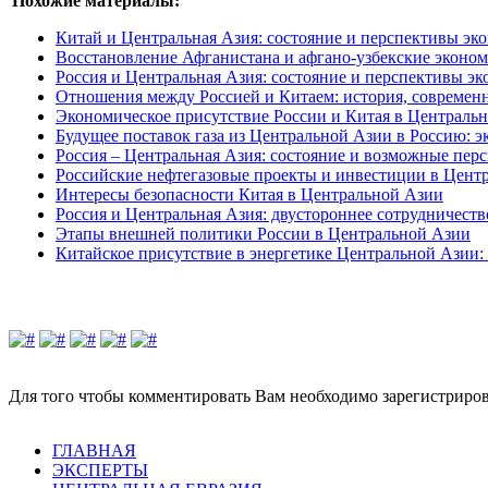
Похожие материалы:
Китай и Центральная Азия: состояние и перспективы э
Восстановление Афганистана и афгано-узбекские эконо
Россия и Центральная Азия: состояние и перспективы 
Отношения между Россией и Китаем: история, современн
Экономическое присутствие России и Китая в Централь
Будущее поставок газа из Центральной Азии в Россию: э
Россия – Центральная Азия: состояние и возможные пер
Российские нефтегазовые проекты и инвестиции в Цент
Интересы безопасности Китая в Центральной Азии
Россия и Центральная Азия: двустороннее сотрудничеств
Этапы внешней политики России в Центральной Азии
Китайское присутствие в энергетике Центральной Азии: 
Для того чтобы комментировать Вам необходимо зарегистрирова
ГЛАВНАЯ
ЭКСПЕРТЫ