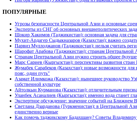
ПОПУЛЯРНЫЕ
Угрозы безопасности Центральной Азии и основные сцен
Эксперты из СНГ об основных внешнеполитических зада
Шокир Хакимов (Таджикистан): основная задача для стра
Мухит-Ардагер Сыдыкназаров (Казахстан): важно создать
Парвиз Муллоджанов (Таджикистан): нельзя считать ре
Шарофат Арабова (Таджикистан): странам Центральной 
Странам Центральной Азии нужно строить общее будуще
Марс Сариев (Кыргызстан): перспективы развития стран
Жумабек Сарабеков (Казахстан): новые возможности для
пояс, один путь"
Азамат Илимкожа (Казахстан): нынешнее руководство Узб
собственной культуре
Айтолкын Курманова (Казахстан): отличительным признак
Уланбек Асаналиев (Кыргызстан): именно вода станет г
Экспертное обсуждение: значение событий на Ближнем 
Светлана Дзарданова (Туркменистан): в Центральной Ази
единственно верные
Как помочь таджикскому Бадахшану? Советы Владимиру