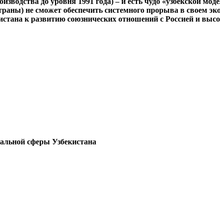
изводства до уровня 1991 года) – и есть чудо «узбекской мод
страны) не сможет обеспечить системного прорыва в своем э
истана к развитию союзнических отношений с Россией и высо
иальной сферы Узбекистана