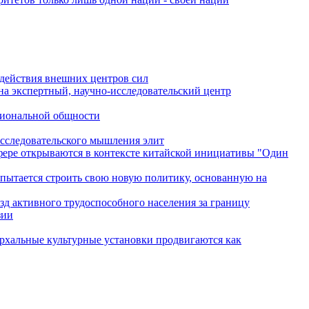
одействия внешних центров сил
на экспертный, научно-исследовательский центр
гиональной общности
исследовательского мышления элит
сфере открываются в контексте китайской инициативы "Один
 пытается строить свою новую политику, основанную на
зд активного трудоспособного населения за границу
зии
архальные культурные установки продвигаются как