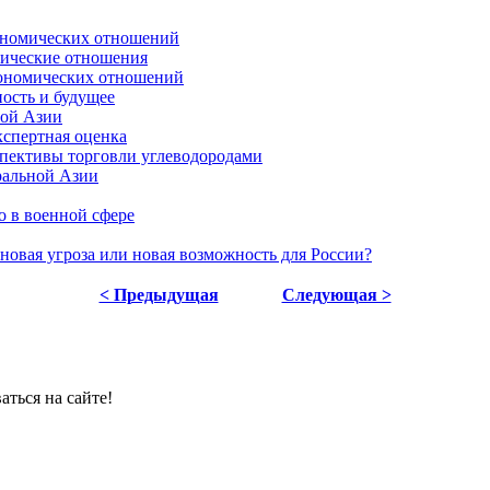
кономических отношений
мические отношения
экономических отношений
ость и будущее
ной Азии
кспертная оценка
спективы торговли углеводородами
ральной Азии
о в военной сфере
новая угроза или новая возможность для России?
< Предыдущая
Следующая >
ться на сайте!