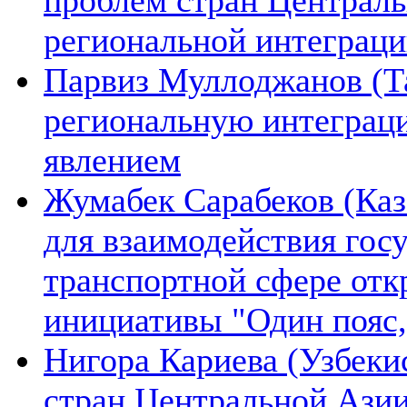
региональной интеграц
Парвиз Муллоджанов (Та
региональную интеграц
явлением
Жумабек Сарабеков (Каз
для взаимодействия гос
транспортной сфере отк
инициативы "Один пояс,
Нигора Кариева (Узбеки
стран Центральной Азии