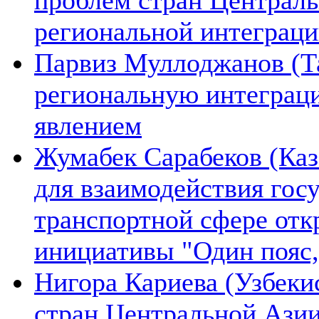
региональной интеграц
Парвиз Муллоджанов (Та
региональную интеграц
явлением
Жумабек Сарабеков (Каз
для взаимодействия гос
транспортной сфере отк
инициативы "Один пояс,
Нигора Кариева (Узбеки
стран Центральной Азии