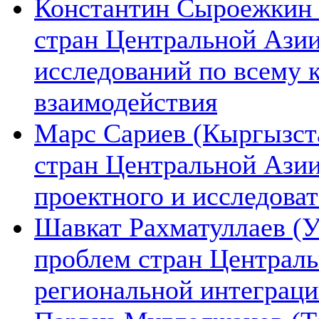
Константин Сыроежкин (
стран Центральной Азии
исследований по всему 
взаимодействия
Марс Сариев (Кыргызста
стран Центральной Ази
проектного и исследова
Шавкат Рахматуллаев (У
проблем стран Централь
региональной интеграц