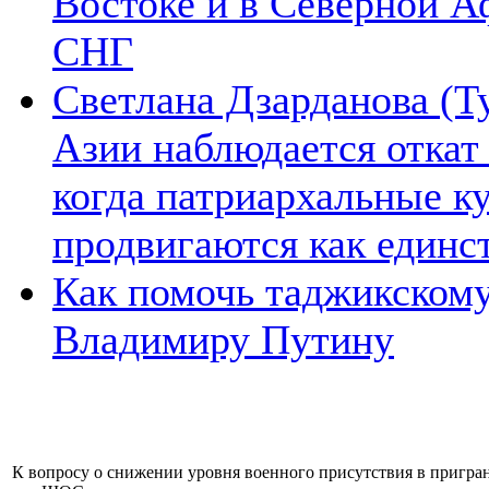
Востоке и в Северной А
СНГ
Светлана Дзарданова (Т
Азии наблюдается откат
когда патриархальные к
продвигаются как единс
Как помочь таджикском
Владимиру Путину
К вопросу о снижении уровня военного присутствия в пригран