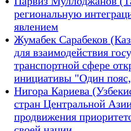
Парвиз Муллоджанов (Та
региональную интеграц
явлением
Жумабек Сарабеков (Каз
для взаимодействия гос
транспортной сфере отк
инициативы "Один пояс,
Нигора Кариева (Узбеки
стран Центральной Азии
продвижения приоритето
своей нации