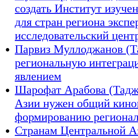
создать Институт изуче
для стран региона экспе
исследовательский цент
Парвиз Муллоджанов (Та
региональную интеграц
явлением
Шарофат Арабова (Тадж
Азии нужен общий киноп
формированию региона
Странам Центральной А