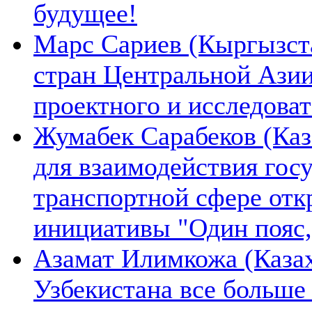
будущее!
Марс Сариев (Кыргызста
стран Центральной Ази
проектного и исследова
Жумабек Сарабеков (Каз
для взаимодействия гос
транспортной сфере отк
инициативы "Один пояс,
Азамат Илимкожа (Казах
Узбекистана все больше