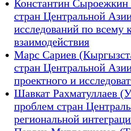
Константин Сыроежкин (
стран Центральной Азии
исследований по всему 
взаимодействия
Марс Сариев (Кыргызста
стран Центральной Ази
проектного и исследова
Шавкат Рахматуллаев (У
проблем стран Централь
региональной интеграц