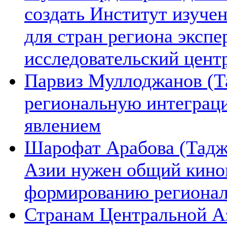
создать Институт изуче
для стран региона экспе
исследовательский цент
Парвиз Муллоджанов (Та
региональную интеграц
явлением
Шарофат Арабова (Тадж
Азии нужен общий киноп
формированию региона
Странам Центральной А