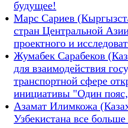
будущее!
Марс Сариев (Кыргызста
стран Центральной Ази
проектного и исследова
Жумабек Сарабеков (Каз
для взаимодействия гос
транспортной сфере отк
инициативы "Один пояс,
Азамат Илимкожа (Казах
Узбекистана все больше