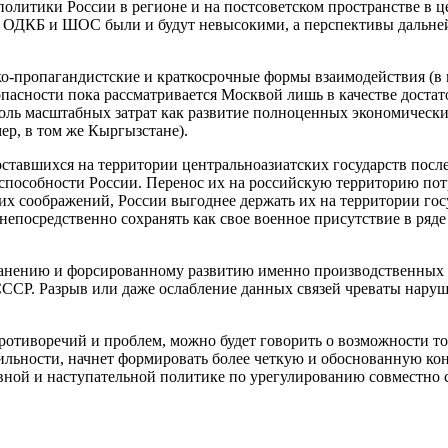
литики России в регионе и на постсоветском пространстве в це
 ОДКБ и ШОС были и будут невысокими, а перспективы дальнейш
пропагандистские и краткосрочные формы взаимодействия (в пе
езопасности пока рассматривается Москвой лишь в качестве дос
столь масштабных затрат как развитие полноценных экономически
ер, в том же Кыргызстане).
оставшихся на территории центральноазиатских государств посл
пособности России. Перенос их на российскую территорию потр
их соображений, России выгоднее держать их на территории гос
 непосредственно сохранять как свое военное присутствие в ряд
ранению и форсированному развитию именно производственных 
ССР. Разрыв или даже ослабление данных связей чреваты наруш
отиворечий и проблем, можно будет говорить о возможности тог
абильности, начнет формировать более четкую и обоснованную к
вной и наступательной политике по урегулированию совместно 