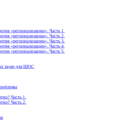
тив «регионализации». Часть 1.
тив «регионализации». Часть 2.
тив «регионализации». Часть 3.
тив «регионализации». Часть 4.
тив «регионализации». Часть 5.
ых задач для ШОС
 проблемы
тно? Часть 1.
тно? Часть 2.
ия