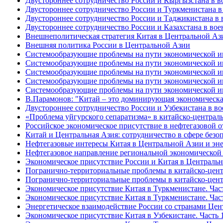
Двустороннее сотрудничество России и Кыргызстана в в
Двустороннее сотрудничество России и Туркменистана в
Двустороннее сотрудничество России и Таджикистана в 
Двустороннее сотрудничество России и Казахстана в вое
Внешнеполитическая стратегия Китая в Центральной Аз
Внешняя политика России в Центральной Азии
Системообразующие проблемы на пути экономической инт
Системообразующие проблемы на пути экономической инт
Системообразующие проблемы на пути экономической инт
Системообразующие проблемы на пути экономической инт
Системообразующие проблемы на пути экономической инт
В.Парамонов: "Китай – это доминирующая экономическа
Двустороннее сотрудничество России и Узбекистана в в
«Проблема уйгурского сепаратизма» в китайско-централ
Российское экономическое присутствие в нефтегазовой о
Китай и Центральная Азия: сотрудничество в сфере безо
Нефтегазовые интересы Китая в Центральной Азии и эне
Нефтегазовое направление региональной экономической 
Экономическое присутствие России и Китая в Централь
Погранично-территориальные проблемы в китайско-центр
Погранично-территориальные проблемы в китайско-центр
Экономическое присутствие Китая в Туркменистане. Част
Экономическое присутствие Китая в Туркменистане. Част
Энергетическое взаимодействие России со странами Цен
Экономическое присутствие Китая в Узбекистане. Часть 1