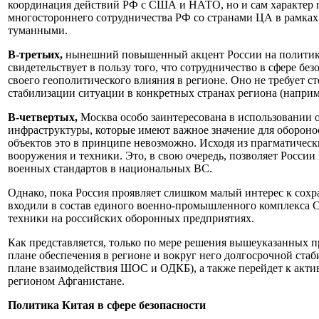
координация действий РФ с США и НАТО, но и сам характер по
многостороннего сотрудничества РФ со странами ЦА в рамках
туманными.
В-третьих,
нынешний повышенный акцент России на политико-
свидетельствует в пользу того, что сотрудничество в сфере б
своего геополитического влияния в регионе. Оно не требует 
стабилизации ситуации в конкретных странах региона (наприм
В-четвертых,
Москва особо заинтересована в использовании 
инфраструктуры, которые имеют важное значение для оборонос
объектов это в принципе невозможно. Исходя из прагматическ
вооружения и техники. Это, в свою очередь, позволяет России
военных стандартов в национальных ВС.
Однако, пока Россия проявляет слишком малый интерес к сох
входили в состав единого военно-промышленного комплекса С
техники на российских оборонных предприятиях.
Как представляется, только по мере решения вышеуказанных пр
плане обеспечения в регионе и вокруг него долгосрочной ст
плане взаимодействия ШОС и ОДКБ), а также перейдет к акти
регионом Афганистане.
Политика Китая в сфере безопасности