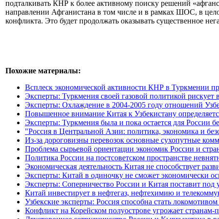
подталкивать КНР к более активному поиску решений «афганс
направлении Афганистана в том числе и в рамках ШОС, в цело
конфликта. Это будет продолжать оказывать существенное нег
Похожие материалы:
Всплеск экономической активности КНР в Туркмении про
Эксперты: Туркмения своей газовой политикой рискует 
Эксперты: Охлаждение в 2004-2005 году отношений Узб
Повышенное внимание Китая к Узбекистану определяетс
Эксперты: Туркмения была и пока остается для России б
"Россия в Центральной Азии: политика, экономика и бе
Из-за дороговизны перевозок основные сухопутные ком
Проблема сырьевой ориентации экономик России и стра
Политика России на постсоветском пространстве невнят
Экономическая деятельность Китая не способствует раз
Эксперты: Китай в одиночку не сможет экономически о
Эксперты: Соперничество России и Китая поставит под 
Китай инвестирует в нефтегаз, нефтехимию и телекомм
Узбекские эксперты: Россия способна стать локомотивом
Конфликт на Корейском полуострове угрожает странам