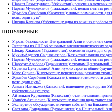
Шавкат Рахматуллаев (Узбекистан): решения ключевых п
Парвиз Муллоджанов (Таджикистан): нельзя считать ре
Жумабек Сарабеков (Казахстан): новые возможности для
пояс, один путь"
Нигора Кариева (Узбекистан): одна из важных проблем с
ПОПУЛЯРНЫЕ
Угрозы безопасности Центральной Азии и основные сцен
Эксперты из СНГ об основных внешнеполитических зада
Шокир Хакимов (Таджикистан): основная задача для стра
Мухит-Ардагер Сыдыкназаров (Казахстан): важно создать
Парвиз Муллоджанов (Таджикистан): нельзя считать ре
Шарофат Арабова (Таджикистан): странам Центральной 
Странам Центральной Азии нужно строить общее будуще
Марс Сариев (Кыргызстан): перспективы развития стран
Жумабек Сарабеков (Казахстан): новые возможности для
пояс, один путь"
Азамат Илимкожа (Казахстан): нынешнее руководство Узб
собственной культуре
Айтолкын Курманова (Казахстан): отличительным признак
Уланбек Асаналиев (Кыргызстан): именно вода станет г
Экспертное обсуждение: значение событий на Ближнем 
Светлана Дзарданова (Туркменистан): в Центральной Ази