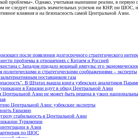
кой проблемы». Однако, учитывая нынешние реалии, в первую оч
м не следует ожидать значительных успехов ни КНР, ни ШОС, н
ативное влияния и на безопасность самой Центральной Азии.
изошел после появления долгосрочного стратегического интере
внести проблемы в отношениях с Китаем и Россией
екистана с Западом придало мощный импульс его экономическим
я политическими и стратегическими соображениями – эксперты
езальтернативным поставщиком газа
зопасность". В Штатах вышла книга узбекских аналитиков Парам
муникации в Евразии идут в обход Центральной Азии
н Центральной Азии не может быть решена в узких национальны
ная
витию Центральной Азии: узбекские эксперты
своить Евразию
угрозу стабильность в Центральной Азии
уникации Туркмении
 интеграции в Азии
-партнерам по ШОС