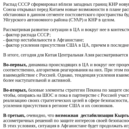
Распад СССР сформировал вблизи западных границ КНР новую 
Союза открывал перед Китаем новые возможности в плане рас
обстановки в данном сегменте постсоветского пространства б
Уйгурского автономного района (СУАР) и КНР в целом.
Рассматривая развитие ситуации в ЦА и вокруг нее в контекс
- фактор распада СССР;
- фактор нестабильности в Афганистане;
- фактор усиления присутствия США в ЦА, причем в последнее
В итоге, сегодня для Китая Центральная Азия рассматривается 
Во-первых,
динамика происходящих в ЦА и вокруг нее процес
соответственно, алгоритмов реагирования на них. При этом п
взаимодействие с Россией. Однако, тенденция усиления взаи
более наступательной и активной.
Во-вторых,
базовые элементы стратегии Пекина по защите сво
чтобы, опираясь на ШОС и пока в партнерстве с Россией учас
реализацию своих стратегических целей в сфере безопасност
усиления присутствия в регионе США и их союзников.
В-третьих,
очевидно, что
возможная дестабилизация Кыргы
ассиметричных решений по защите интересов своей безопасно
В этих условиях, ситуация в Афганистане будет продолжать и