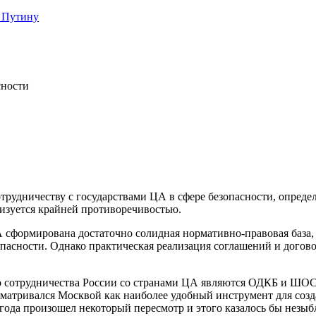
 Путину
сности
рудничеству с государствами ЦА в сфере безопасности, определ
ризуется крайней противоречивостью.
сформирована достаточно солидная нормативно-правовая база, 
опасности. Однако практическая реализация соглашений и догов
сотрудничества России со странами ЦА являются ОДКБ и ШОС. 
сматривался Москвой как наиболее удобный инструмент для созд
года произошел некоторый пересмотр и этого казалось бы незыб