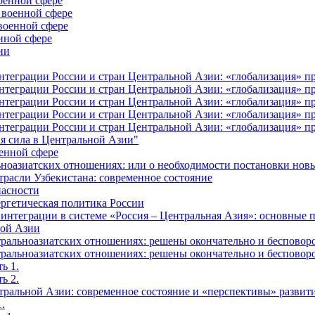
оенной сфере
 военной сфере
военной сфере
нной сфере
ии
еграции России и стран Центральной Азии: «глобализация» про
еграции России и стран Центральной Азии: «глобализация» про
еграции России и стран Центральной Азии: «глобализация» про
еграции России и стран Центральной Азии: «глобализация» про
еграции России и стран Центральной Азии: «глобализация» про
я сила в Центральной Азии"
оенной сфере
ьноазиатских отношениях: или о необходимости постановки нов
трасли Узбекистана: современное состояние
пасности
ргетическая политика России
интеграции в системе «Россия – Центральная Азия»: основные
ной Азии
альноазиатских отношениях: решены окончательно и бесповоро
альноазиатских отношениях: решены окончательно и бесповоро
ь 1.
ь 2.
тральной Азии: современное состояние и «перспективы» развит
.