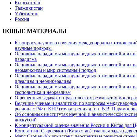
Кыргызстан
Таджикистан
Узбекистан
Россия
НОВЫЕ МАТЕРИАЛЫ
К вопросу научного изучения международных отношений в
научные подходы
Основные парадигмы международных отношений и их возм
парадигма
Основные парадигмы международных отношений и их возм
неомарксизм и мир-системный подход
Основные парадигмы международных отношений и их возм
идеализм и неолиберализм
Основные парадигмы международных отношений и их возмо
геополитика и неореализм
О решенных задачах и практических результатах моногра
Ведущие ученые и аналитики по вопросам международных
региона с РФ и КНР (точка зрения д.п.н. В.В. Парамонова
Об основных институтах научной и аналитической экспе
дискуссий
К концептуальной оценке значения России и Китая для 
Константин Сыроежкин (Казахстан): главная задача для 
Марс Сариев (Кыргызстан): перспективы развития стран