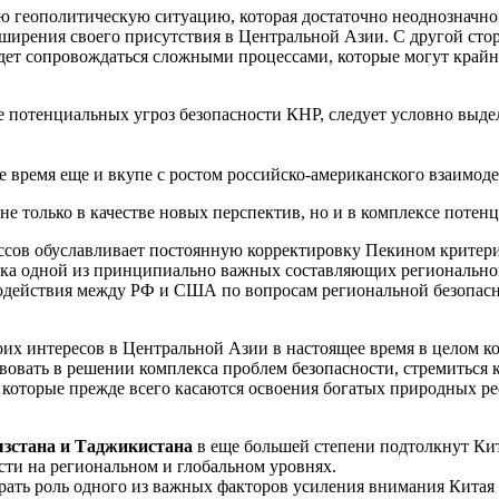
геополитическую ситуацию, которая достаточно неоднозначно 
ширения своего присутствия в Центральной Азии. С другой стор
удет сопровождаться сложными процессами, которые могут крайн
те потенциальных угроз безопасности КНР, следует условно выде
 время еще и вкупе с ростом российско-американского взаимоде
не только в качестве новых перспектив, но и в комплексе потен
сов обуславливает постоянную корректировку Пекином критери
ока одной из принципиально важных составляющих региональной 
модействия между РФ и США по вопросам региональной безопасн
их интересов в Центральной Азии в настоящее время в целом ко
твовать в решении комплекса проблем безопасности, стремиться
и, которые прежде всего касаются освоения богатых природных 
зстана и Таджикистана
в еще большей степени подтолкнут Кит
сти на региональном и глобальном уровнях.
грать роль одного из важных факторов усиления внимания Китая 