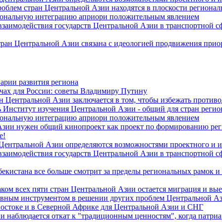
роблем стран Центральной Азии находятся в плоскости региона
гиональную интеграцию априори положительным явлением
 взаимодействия государств Центральной Азии в транспортной 
тран Центральной Азии связана с идеологией продвижения прио
арии развития региона
чах для России: советы Владимиру Путину
н Центральной Азии заключается в том, чтобы избежать против
 Институт изучения Центральной Азии - общий для стран регио
гиональную интеграцию априори положительным явлением
Азии нужен общий кинопроект как проект по формированию ре
е!
 Центральной Азии определяются возможностями проектного и 
 взаимодействия государств Центральной Азии в транспортной 
екистана все больше смотрит за пределы региональных рамок и
ом всех пяти стран Центральной Азии остается миграция и вые
лавным инструментом в решении других проблем Центральной А
Востоке и в Северной Африке для Центральной Азии и СНГ
и наблюдается откат к "традиционным ценностям", когда патри