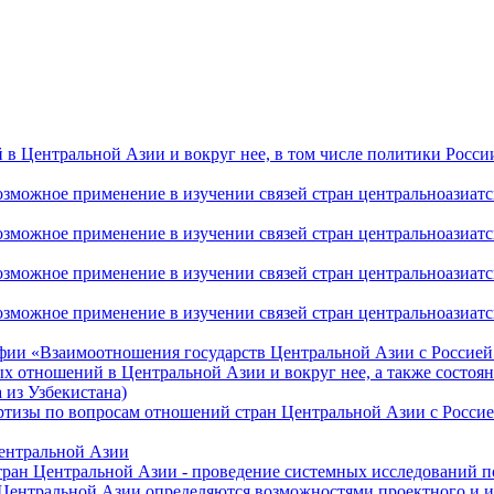
 Центральной Азии и вокруг нее, в том числе политики России 
ожное применение в изучении связей стран центральноазиатског
ожное применение в изучении связей стран центральноазиатског
ожное применение в изучении связей стран центральноазиатског
жное применение в изучении связей стран центральноазиатског
фии «Взаимоотношения государств Центральной Азии с Россией 
 отношений в Центральной Азии и вокруг нее, а также состоян
 из Узбекистана)
ртизы по вопросам отношений стран Центральной Азии с Россие
Центральной Азии
стран Центральной Азии - проведение системных исследований п
 Центральной Азии определяются возможностями проектного и 