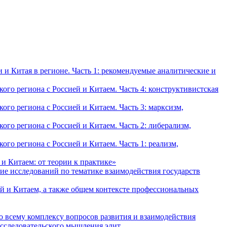
и Китая в регионе. Часть 1: рекомендуемые аналитические и
о региона с Россией и Китаем. Часть 4: конструктивистская
о региона с Россией и Китаем. Часть 3: марксизм,
о региона с Россией и Китаем. Часть 2: либерализм,
о региона с Россией и Китаем. Часть 1: реализм,
и Китаем: от теории к практике»
ие исследований по тематике взаимодействия государств
й и Китаем, а также общем контексте профессиональных
о всему комплексу вопросов развития и взаимодействия
исследовательского мышления элит