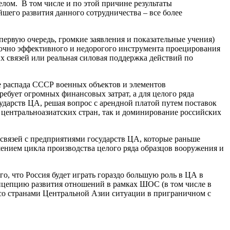
лом. В том числе и по этой причине результаты
его развития данного сотрудничества – все более
рвую очередь, громкие заявления и показательные учения)
таточно эффективного и недорогого инструмента проецирования
х связей или реальная силовая поддержка действий по
е распада СССР военных объектов и элементов
ебует огромных финансовых затрат, а для целого ряда
ударств ЦА, решая вопрос с арендной платой путем поставок
е центральноазиатских стран, так и доминирование российских
связей с предприятиями государств ЦА, которые раньше
ением цикла производства целого ряда образцов вооружения и
о, что Россия будет играть гораздо большую роль в ЦА в
онцепцию развития отношений в рамках ШОС (в том числе в
со странами Центральной Азии ситуации в приграничном с