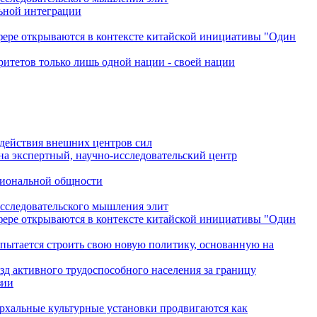
льной интеграции
сфере открываются в контексте китайской инициативы "Один
ритетов только лишь одной нации - своей нации
одействия внешних центров сил
на экспертный, научно-исследовательский центр
гиональной общности
исследовательского мышления элит
сфере открываются в контексте китайской инициативы "Один
 пытается строить свою новую политику, основанную на
зд активного трудоспособного населения за границу
зии
архальные культурные установки продвигаются как