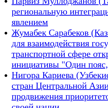
Парвиз Муллоджанов (Та
региональную интеграц
явлением
Жумабек Сарабеков (Каз
для взаимодействия гос
транспортной сфере отк
инициативы "Один пояс,
Нигора Кариева (Узбеки
стран Центральной Азии
продвижения приоритето
своей нации