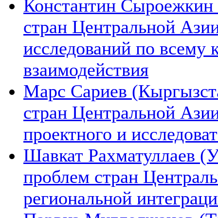
Константин Сыроежкин (
стран Центральной Азии
исследований по всему 
взаимодействия
Марс Сариев (Кыргызста
стран Центральной Ази
проектного и исследова
Шавкат Рахматуллаев (У
проблем стран Централь
региональной интеграц