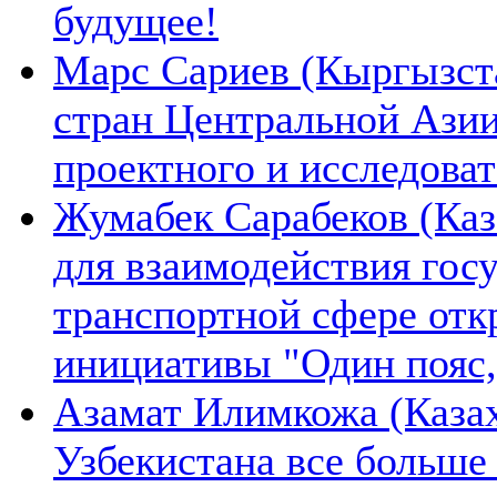
будущее!
Марс Сариев (Кыргызста
стран Центральной Ази
проектного и исследова
Жумабек Сарабеков (Каз
для взаимодействия гос
транспортной сфере отк
инициативы "Один пояс,
Азамат Илимкожа (Казах
Узбекистана все больше