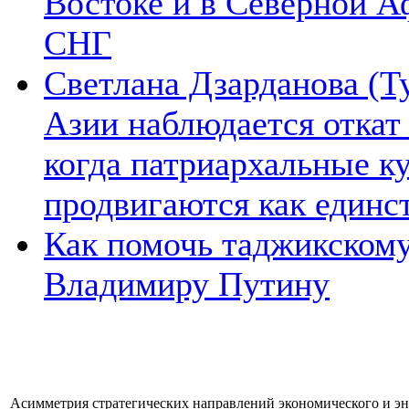
Востоке и в Северной А
СНГ
Светлана Дзарданова (Т
Азии наблюдается откат
когда патриархальные к
продвигаются как единс
Как помочь таджикском
Владимиру Путину
Асимметрия стратегических направлений экономического и эне