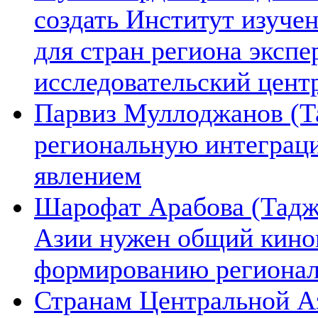
создать Институт изуче
для стран региона экспе
исследовательский цент
Парвиз Муллоджанов (Та
региональную интеграц
явлением
Шарофат Арабова (Тадж
Азии нужен общий киноп
формированию региона
Странам Центральной А