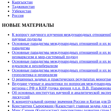
Кыргызстан
Таджикистан
Узбекистан
Россия
НОВЫЕ МАТЕРИАЛЫ
К вопросу научного изучения международных отношений в
научные подходы
Основные парадигмы международных отношений и их возм
парадигма
Основные парадигмы международных отношений и их возм
неомарксизм и мир-системный подход
Основные парадигмы международных отношений и их возм
идеализм и неолиберализм
Основные парадигмы международных отношений и их возмо
геополитика и неореализм
О решенных задачах и практических результатах моногра
Ведущие ученые и аналитики по вопросам международных
региона с РФ и КНР (точка зрения д.п.н. В.В. Парамонова
Об основных институтах научной и аналитической экспе
дискуссий
К концептуальной оценке значения России и Китая для 
Константин Сыроежкин (Казахстан): главная задача для 
Марс Сариев (Кыргызстан): перспективы развития стран