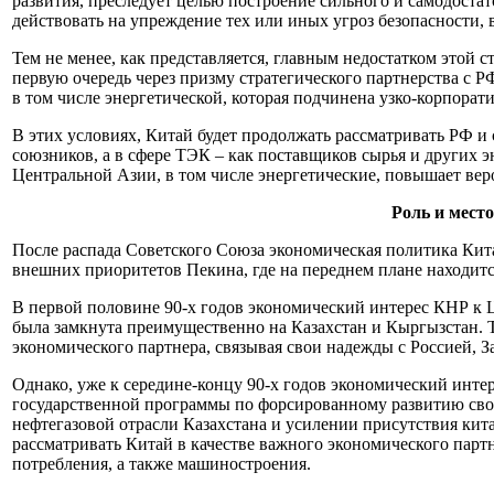
развития, преследует целью построение сильного и самодостат
действовать на упреждение тех или иных угроз безопасности, в
Тем не менее, как представляется, главным недостатком этой
первую очередь через призму стратегического партнерства с 
в том числе энергетической, которая подчинена узко-корпора
В этих условиях, Китай будет продолжать рассматривать РФ и
союзников, а в сфере ТЭК – как поставщиков сырья и других эн
Центральной Азии, в том числе энергетические, повышает вер
Роль и мест
После распада Советского Союза экономическая политика Кит
внешних приоритетов Пекина, где на переднем плане находитс
В первой половине 90-х годов экономический интерес КНР к 
была замкнута преимущественно на Казахстан и Кыргызстан. Те
экономического партнера, связывая свои надежды с Россией, 
Однако, уже к середине-концу 90-х годов экономический инте
государственной программы по форсированному развитию свои
нефтегазовой отрасли Казахстана и усилении присутствия кит
рассматривать Китай в качестве важного экономического парт
потребления, а также машиностроения.