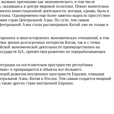
 вызвано причинами как экономического, в том числе
го, оказавшись в центре мировой политики. Пекин значительно
ктно-инвестиционной деятельности, которая, однако, была и
егиона. Одновременно еще более заметно выросло присутствие
омик стран Центральной Азии. По сути, тем самым
Центральной Азии стали рассматривать Китай уже не только в
сторонних и многосторонних экономических отношений, в том
чки зрения долгосрочных интересов Китая, так и с точки
тайской экономической деятельности преимущественно на
государств ЦА, препятствуя развитию их перерабатывающих
теграции на постсоветском пространстве республики
атков» и превращаются в объекты все большего
денций развития внутренних пространств Евразии, повышая
ентральной Азии, Китая и России. Тем самым создается мощный
а также других стран внутренней Евразии.