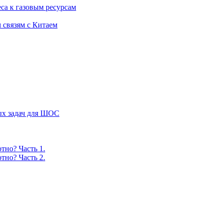
са к газовым ресурсам
 связям с Китаем
ых задач для ШОС
тно? Часть 1.
тно? Часть 2.