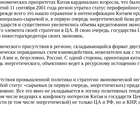
номических приоритетах Китая кардинально возросла, что было
бытий 11 сентября 2001 года регион утратил статус периферийно
ежде всего это нашло отражение в интенсификации Китаем прое
инерально-сырьевой и, в первую очередь энергетической базы р
сударств и существенно увеличились объемы кредитования экон
 элемента своей стратегии в ЦА. В свою очередь, государства 
о инвестора/кредитора своих экономик.
мического присутствия в регионе, складывающийся формат дву
орически оправданных схем взаимодействия, нежелателен как с то
 Азии и, безусловно, России. С одной стороны, ориентация ки
ь энергетического, объективно ведет к ресурсному истощению 
тсутствия промышленной политики и стратегии экономической ин
бой статус «сырьевых (в первую очередь, энергетических) прид
лияние. Все это явно не укладывается в логику позитивных тен
том числе ведущих к конфликту интересов Китая и государств Ц
сти (в том числе энергетической) не только ЦА и РФ, но и КНР, 