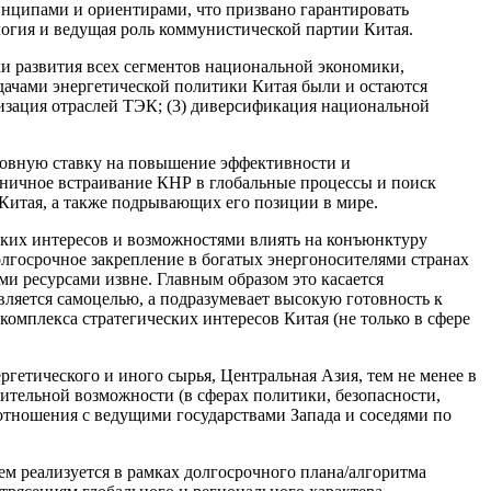
нципами и ориентирами, что призвано гарантировать
логия и ведущая роль коммунистической партии Китая.
ки развития всех сегментов национальной экономики,
дачами энергетической политики Китая были и остаются
изация отраслей ТЭК; (3) диверсификация национальной
сновную ставку на повышение эффективности и
оничное встраивание КНР в глобальные процессы и поиск
Китая, а также подрывающих его позиции в мире.
ских интересов и возможностями влиять на конъюнктуру
олгосрочное закрепление в богатых энергоносителями странах
и ресурсами извне. Главным образом это касается
является самоцелью, а подразумевает высокую готовность к
комплекса стратегических интересов Китая (не только в сфере
ергетического и иного сырья, Центральная Азия, тем не менее в
нительной возможности (в сферах политики, безопасности,
тношения с ведущими государствами Запада и соседями по
 реализуется в рамках долгосрочного плана/алгоритма