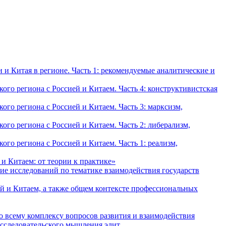
и Китая в регионе. Часть 1: рекомендуемые аналитические и
о региона с Россией и Китаем. Часть 4: конструктивистская
о региона с Россией и Китаем. Часть 3: марксизм,
о региона с Россией и Китаем. Часть 2: либерализм,
о региона с Россией и Китаем. Часть 1: реализм,
и Китаем: от теории к практике»
ие исследований по тематике взаимодействия государств
й и Китаем, а также общем контексте профессиональных
о всему комплексу вопросов развития и взаимодействия
исследовательского мышления элит