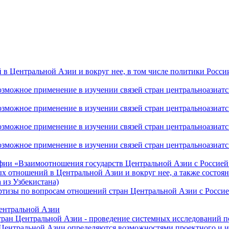
 Центральной Азии и вокруг нее, в том числе политики России 
ожное применение в изучении связей стран центральноазиатског
ожное применение в изучении связей стран центральноазиатског
ожное применение в изучении связей стран центральноазиатског
жное применение в изучении связей стран центральноазиатског
фии «Взаимоотношения государств Центральной Азии с Россией 
 отношений в Центральной Азии и вокруг нее, а также состоян
 из Узбекистана)
ртизы по вопросам отношений стран Центральной Азии с Россие
Центральной Азии
стран Центральной Азии - проведение системных исследований п
 Центральной Азии определяются возможностями проектного и 