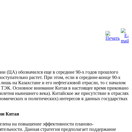
ии (ЦА) обозначился еще в середине 90-х годов прошлого
оступательно растет. При этом, если в середине-конце 90-х
ишь на Казахстане и его нефтегазовой отрасли, то с началом
ям ТЭК. Основное внимание Китая в настоящее время приковано
тилетия нынешнего века). Китайское же присутствие в отраслях
номических и политических) интересов в данных государствах
гии Китая
целена на повышение эффективности планово-
тельности. Данная стратегия предполагает поддержание