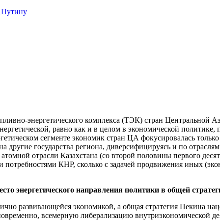
 Путину
пливно-энергетического комплекса (ТЭК) стран Центральной Аз
энергетической, равно как и в целом в экономической политике, п
етическом сегменте экономик стран ЦА фокусировалась только л
 на другие государства региона, диверсифицируясь и по отрасл
 атомной отрасли Казахстана (со второй половины первого деся
и потребностями КНР, сколько с задачей продвижения иных (эко
есто энергетического направления политики в общей страте
ично развивающейся экономикой, а общая стратегия Пекина на
новременно, всемерную либерализацию внутриэкономической дея