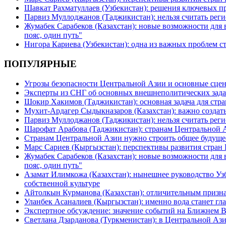
Шавкат Рахматуллаев (Узбекистан): решения ключевых п
Парвиз Муллоджанов (Таджикистан): нельзя считать ре
Жумабек Сарабеков (Казахстан): новые возможности для
пояс, один путь"
Нигора Кариева (Узбекистан): одна из важных проблем с
ПОПУЛЯРНЫЕ
Угрозы безопасности Центральной Азии и основные сцен
Эксперты из СНГ об основных внешнеполитических зада
Шокир Хакимов (Таджикистан): основная задача для стра
Мухит-Ардагер Сыдыкназаров (Казахстан): важно создать
Парвиз Муллоджанов (Таджикистан): нельзя считать ре
Шарофат Арабова (Таджикистан): странам Центральной 
Странам Центральной Азии нужно строить общее будуще
Марс Сариев (Кыргызстан): перспективы развития стран
Жумабек Сарабеков (Казахстан): новые возможности для
пояс, один путь"
Азамат Илимкожа (Казахстан): нынешнее руководство Узб
собственной культуре
Айтолкын Курманова (Казахстан): отличительным признак
Уланбек Асаналиев (Кыргызстан): именно вода станет г
Экспертное обсуждение: значение событий на Ближнем 
Светлана Дзарданова (Туркменистан): в Центральной Ази