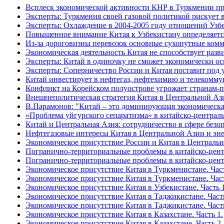
Всплеск экономической активности КНР в Туркмении про
Эксперты: Туркмения своей газовой политикой рискует 
Эксперты: Охлаждение в 2004-2005 году отношений Узб
Повышенное внимание Китая к Узбекистану определяетс
Из-за дороговизны перевозок основные сухопутные ком
Экономическая деятельность Китая не способствует раз
Эксперты: Китай в одиночку не сможет экономически о
Эксперты: Соперничество России и Китая поставит под 
Китай инвестирует в нефтегаз, нефтехимию и телекомм
Конфликт на Корейском полуострове угрожает странам
Внешнеполитическая стратегия Китая в Центральной Аз
В.Парамонов: "Китай – это доминирующая экономическа
«Проблема уйгурского сепаратизма» в китайско-централ
Китай и Центральная Азия: сотрудничество в сфере безо
Нефтегазовые интересы Китая в Центральной Азии и эне
Экономическое присутствие России и Китая в Централь
Погранично-территориальные проблемы в китайско-центр
Погранично-территориальные проблемы в китайско-центр
Экономическое присутствие Китая в Туркменистане. Част
Экономическое присутствие Китая в Туркменистане. Част
Экономическое присутствие Китая в Узбекистане. Часть 1
Экономическое присутствие Китая в Таджикистане. Часть
Экономическое присутствие Китая в Таджикистане. Часть
Экономическое присутствие Китая в Казахстане. Часть 1.
Экономическое присутствие Китая в Казахстане. Часть 2.