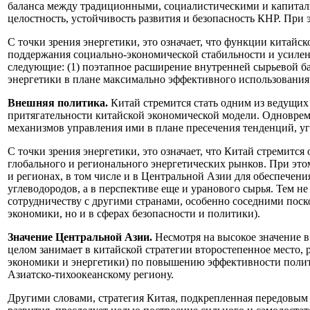
баланса между традиционными, социалистическими и капитал
целостность, устойчивость развития и безопасность КНР. При
С точки зрения энергетики, это означает, что функции китай
поддержания социально-экономической стабильности и усилен
следующие: (1) поэтапное расширение внутренней сырьевой б
энергетики в плане максимально эффективного использования 
Внешняя политика.
Китай стремится стать одним из ведущих
притягательности китайской экономической модели. Одноврем
механизмов управления ими в плане пресечения тенденций, у
С точки зрения энергетики, это означает, что Китай стремит
глобального и регионального энергетических рынков. При это
и регионах, в том числе и в Центральной Азии для обеспечен
углеводородов, а в перспективе еще и уранового сырья. Тем не
сотрудничеству с другими странами, особенно соседними поско
экономики, но и в сферах безопасности и политики).
Значение Центральной Азии.
Несмотря на высокое значение в
целом занимает в китайской стратегии второстепенное место, 
экономики и энергетики) по повышению эффективности полит
Азиатско-тихоокеанскому региону.
Другими словами, стратегия Китая, подкрепленная передовым