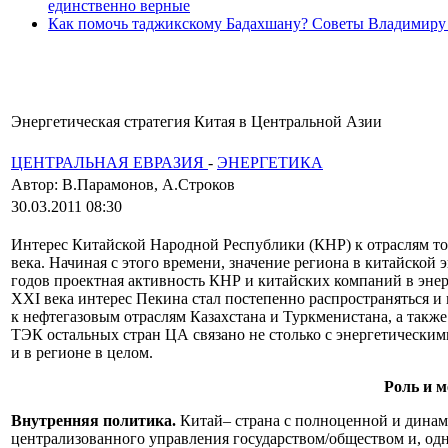
единственно верные
Как помочь таджикскому Бадахшану? Советы Владимиру
Энергетическая стратегия Китая в Центральной Азии
ЦЕНТРАЛЬНАЯ ЕВРАЗИЯ
-
ЭНЕРГЕТИКА
Автор: В.Парамонов, А.Строков
30.03.2011 08:30
Интерес Китайской Народной Республики (КНР) к отраслям то
века. Начиная с этого времени, значение региона в китайской 
годов проектная активность КНР и китайских компаний в энерг
XXI века интерес Пекина стал постепенно распространяться и
к нефтегазовым отраслям Казахстана и Туркменистана, а также
ТЭК остальных стран ЦА связано не столько с энергетическим
и в регионе в целом.
Роль и м
Внутренняя политика.
Китай– страна с полноценной и динам
централизованного управления государством/обществом и, од