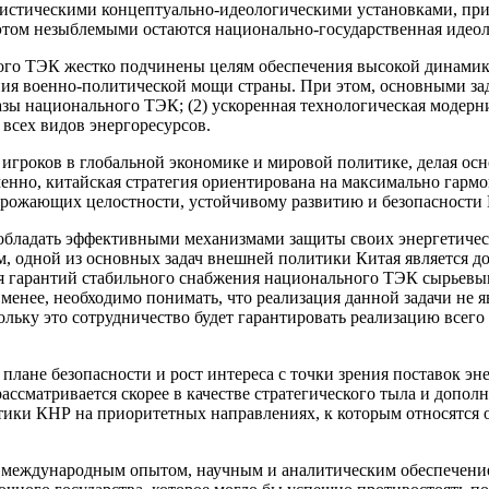
истическими концептуально-идеологическими установками, при
 этом незыблемыми остаются национально-государственная идео
ского ТЭК жестко подчинены целям обеспечения высокой динами
ия военно-политической мощи страны. При этом, основными за
азы национального ТЭК; (2) ускоренная технологическая модерн
всех видов энергоресурсов.
 игроков в глобальной экономике и мировой политике, делая о
енно, китайская стратегия ориентирована на максимально гарм
грожающих целостности, устойчивому развитию и безопасности 
ся обладать эффективными механизмами защиты своих энергетиче
м, одной из основных задач внешней политики Китая является д
ия гарантий стабильного снабжения национального ТЭК сырьевым
 менее, необходимо понимать, что реализация данной задачи не 
льку это сотрудничество будет гарантировать реализацию всего 
 плане безопасности и рост интереса с точки зрения поставок эн
рассматривается скорее в качестве стратегического тыла и допол
ики КНР на приоритетных направлениях, к которым относятся о
 международным опытом, научным и аналитическим обеспечением