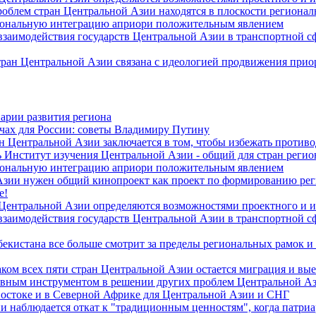
роблем стран Центральной Азии находятся в плоскости региона
гиональную интеграцию априори положительным явлением
 взаимодействия государств Центральной Азии в транспортной 
тран Центральной Азии связана с идеологией продвижения прио
арии развития региона
чах для России: советы Владимиру Путину
н Центральной Азии заключается в том, чтобы избежать против
 Институт изучения Центральной Азии - общий для стран регио
гиональную интеграцию априори положительным явлением
Азии нужен общий кинопроект как проект по формированию ре
е!
 Центральной Азии определяются возможностями проектного и 
 взаимодействия государств Центральной Азии в транспортной 
екистана все больше смотрит за пределы региональных рамок и
ом всех пяти стран Центральной Азии остается миграция и вые
лавным инструментом в решении других проблем Центральной А
Востоке и в Северной Африке для Центральной Азии и СНГ
и наблюдается откат к "традиционным ценностям", когда патри