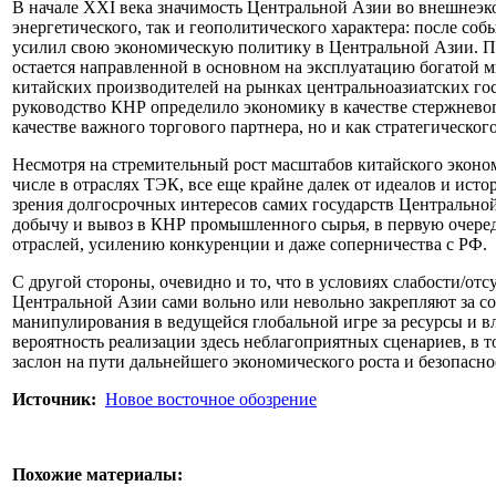
В начале XXI века значимость Центральной Азии во внешнеэко
энергетического, так и геополитического характера: после со
усилил свою экономическую политику в Центральной Азии. Пр
остается направленной в основном на эксплуатацию богатой м
китайских производителей на рынках центральноазиатских го
руководство КНР определило экономику в качестве стержневого
качестве важного торгового партнера, но и как стратегическог
Несмотря на стремительный рост масштабов китайского эконо
числе в отраслях ТЭК, все еще крайне далек от идеалов и ист
зрения долгосрочных интересов самих государств Центральной
добычу и вывоз в КНР промышленного сырья, в первую очеред
отраслей, усилению конкуренции и даже соперничества с РФ.
С другой стороны, очевидно и то, что в условиях слабости/о
Центральной Азии сами вольно или невольно закрепляют за со
манипулирования в ведущейся глобальной игре за ресурсы и в
вероятность реализации здесь неблагоприятных сценариев, в 
заслон на пути дальнейшего экономического роста и безопасно
Источник:
Новое восточное обозрение
Похожие материалы: