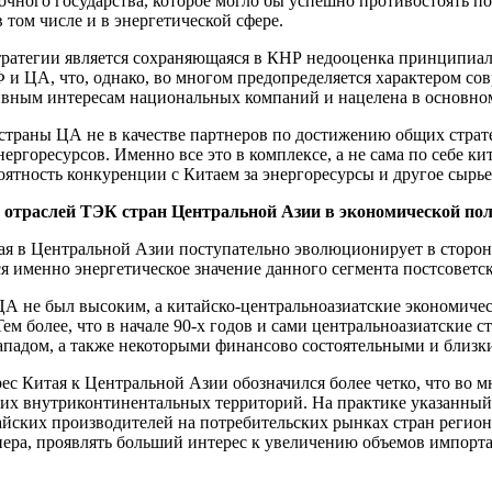
очного государства, которое могло бы успешно противостоять по
 том числе и в энергетической сфере.
 стратегии является сохраняющаяся в КНР недооценка принципиа
РФ и ЦА, что, однако, во многом предопределяется характером с
тивным интересам национальных компаний и нацелена в основно
 страны ЦА не в качестве партнеров по достижению общих страт
ергоресурсов. Именно все это в комплексе, а не сама по себе ки
оятность конкуренции с Китаем за энергоресурсы и другое сырье
о отраслей ТЭК стран Центральной Азии в экономической по
ая в Центральной Азии поступательно эволюционирует в сторон
я именно энергетическое значение данного сегмента постсоветск
ЦА не был высоким, а китайско-центральноазиатские экономичес
м более, что в начале 90-х годов и сами центральноазиатские с
Западом, а также некоторыми финансово состоятельными и близк
рес Китая к Центральной Азии обозначился более четко, что во
х внутриконтинентальных территорий. На практике указанный 
айских производителей на потребительских рынках стран регион
нера, проявлять больший интерес к увеличению объемов импорт