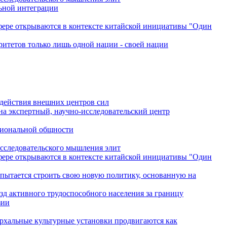
льной интеграции
сфере открываются в контексте китайской инициативы "Один
ритетов только лишь одной нации - своей нации
одействия внешних центров сил
на экспертный, научно-исследовательский центр
гиональной общности
исследовательского мышления элит
сфере открываются в контексте китайской инициативы "Один
 пытается строить свою новую политику, основанную на
зд активного трудоспособного населения за границу
зии
архальные культурные установки продвигаются как