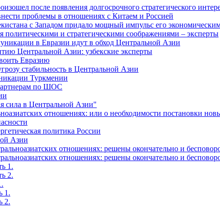
изошел после появления долгосрочного стратегического интере
внести проблемы в отношениях с Китаем и Россией
екистана с Западом придало мощный импульс его экономическим
я политическими и стратегическими соображениями – эксперты
муникации в Евразии идут в обход Центральной Азии
витию Центральной Азии: узбекские эксперты
своить Евразию
угрозу стабильность в Центральной Азии
уникации Туркмении
-партнерам по ШОС
ии
я сила в Центральной Азии"
ьноазиатских отношениях: или о необходимости постановки нов
пасности
ргетическая политика России
ной Азии
альноазиатских отношениях: решены окончательно и бесповоро
альноазиатских отношениях: решены окончательно и бесповоро
ь 1.
ь 2.
.
 1.
 2.