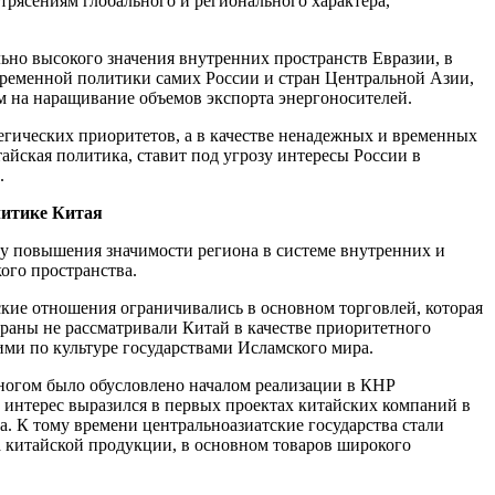
трясениям глобального и регионального характера,
льно высокого значения внутренних пространств Евразии, в
овременной политики самих России и стран Центральной Азии,
м на наращивание объемов экспорта энергоносителей.
егических приоритетов, а в качестве ненадежных и временных
тайская политика, ставит под угрозу интересы России в
.
литике Китая
у повышения значимости региона в системе внутренних и
ого пространства.
кие отношения ограничивались в основном торговлей, которая
траны не рассматривали Китай в качестве приоритетного
ими по культуре государствами Исламского мира.
 многом было обусловлено началом реализации в КНР
интерес выразился в первых проектах китайских компаний в
а. К тому времени центральноазиатские государства стали
а китайской продукции, в основном товаров широкого