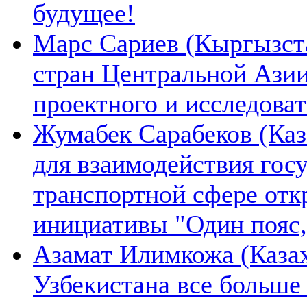
будущее!
Марс Сариев (Кыргызста
стран Центральной Ази
проектного и исследова
Жумабек Сарабеков (Каз
для взаимодействия гос
транспортной сфере отк
инициативы "Один пояс,
Азамат Илимкожа (Казах
Узбекистана все больше