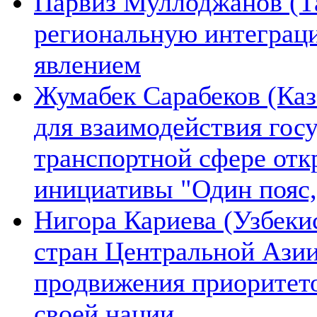
Парвиз Муллоджанов (Та
региональную интеграц
явлением
Жумабек Сарабеков (Каз
для взаимодействия гос
транспортной сфере отк
инициативы "Один пояс,
Нигора Кариева (Узбеки
стран Центральной Азии
продвижения приоритето
своей нации