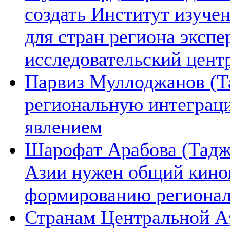
создать Институт изуче
для стран региона экспе
исследовательский цент
Парвиз Муллоджанов (Та
региональную интеграц
явлением
Шарофат Арабова (Тадж
Азии нужен общий киноп
формированию региона
Странам Центральной А