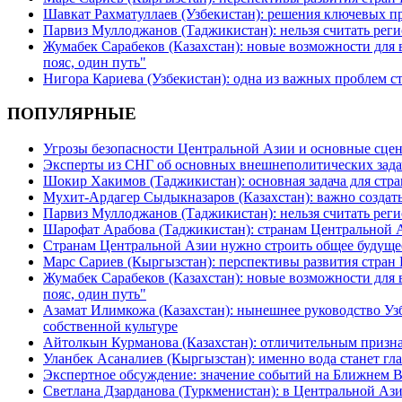
Шавкат Рахматуллаев (Узбекистан): решения ключевых п
Парвиз Муллоджанов (Таджикистан): нельзя считать ре
Жумабек Сарабеков (Казахстан): новые возможности для
пояс, один путь"
Нигора Кариева (Узбекистан): одна из важных проблем с
ПОПУЛЯРНЫЕ
Угрозы безопасности Центральной Азии и основные сцен
Эксперты из СНГ об основных внешнеполитических зада
Шокир Хакимов (Таджикистан): основная задача для стра
Мухит-Ардагер Сыдыкназаров (Казахстан): важно создать
Парвиз Муллоджанов (Таджикистан): нельзя считать ре
Шарофат Арабова (Таджикистан): странам Центральной 
Странам Центральной Азии нужно строить общее будуще
Марс Сариев (Кыргызстан): перспективы развития стран
Жумабек Сарабеков (Казахстан): новые возможности для
пояс, один путь"
Азамат Илимкожа (Казахстан): нынешнее руководство Узб
собственной культуре
Айтолкын Курманова (Казахстан): отличительным признак
Уланбек Асаналиев (Кыргызстан): именно вода станет г
Экспертное обсуждение: значение событий на Ближнем 
Светлана Дзарданова (Туркменистан): в Центральной Ази