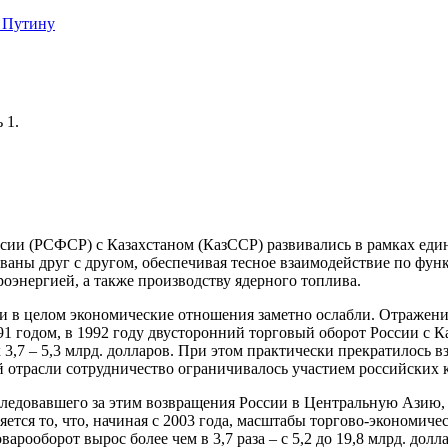
 Путину
 1.
сии (РСФСР) с Казахстаном (КазССР) развивались в рамках е
ваны друг с другом, обеспечивая тесное взаимодействие по фу
роэнергией, а также производству ядерного топлива.
 и в целом экономические отношения заметно ослабли. Отражени
1 годом, в 1992 году двусторонний торговый оборот России с Ка
3,7 – 5,3 млрд. долларов. При этом практически прекратилось в
й отрасли сотрудничество ограничивалось участием российских 
следовавшего за этим возвращения России в Центральную Азию, 
яется то, что, начиная с 2003 года, масштабы торгово-экономиче
арооборот вырос более чем в 3,7 раза – с 5,2 до 19,8 млрд. долл