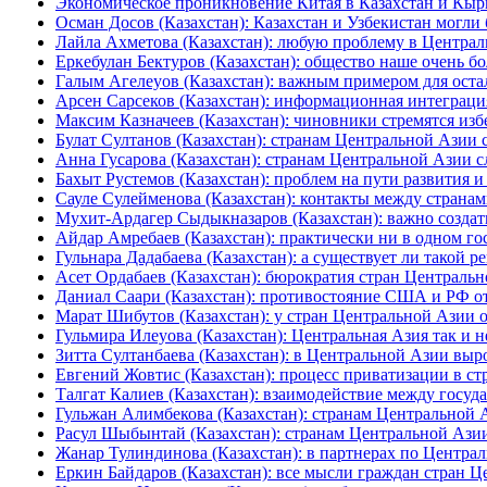
Экономическое проникновение Китая в Казахстан и Кыр
Осман Досов (Казахстан): Казахстан и Узбекистан могли
Лайла Ахметова (Казахстан): любую проблему в Централ
Еркебулан Бектуров (Казахстан): общество наше очень б
Галым Агелеуов (Казахстан): важным примером для оста
Арсен Сарсеков (Казахстан): информационная интеграци
Максим Казначеев (Казахстан): чиновники стремятся изб
Булат Султанов (Казахстан): странам Центральной Азии с
Анна Гусарова (Казахстан): странам Центральной Азии с
Бахыт Рустемов (Казахстан): проблем на пути развития 
Сауле Сулейменова (Казахстан): контакты между страна
Мухит-Ардагер Сыдыкназаров (Казахстан): важно создат
Айдар Амребаев (Казахстан): практически ни в одном го
Гульнара Дадабаева (Казахстан): а существует ли такой 
Асет Ордабаев (Казахстан): бюрократия стран Центральн
Даниал Саари (Казахстан): противостояние США и РФ от
Марат Шибутов (Казахстан): у стран Центральной Азии
Гульмира Илеуова (Казахстан): Центральная Азия так и 
Зитта Султанбаева (Казахстан): в Центральной Азии выр
Евгений Жовтис (Казахстан): процесс приватизации в с
Талгат Калиев (Казахстан): взаимодействие между госу
Гульжан Алимбекова (Казахстан): странам Центральной 
Расул Шыбынтай (Казахстан): странам Центральной Ази
Жанар Тулиндинова (Казахстан): в партнерах по Централ
Еркин Байдаров (Казахстан): все мысли граждан стран Ц