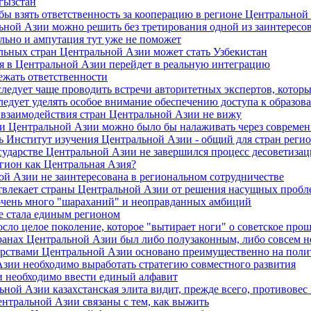
гызстан
 бы взять ответственность за кооперацию в регионе Центральной
ьной Азии можно решить без третирования одной из заинтересо
ольно и ампутация тут уже не поможет
льных стран Центральной Азии может стать Узбекистан
я в Центральной Азии перейдет в реальную интеграцию
ежать ответственности
ледует чаще проводить встречи авторитетных экспертов, которые
ледует уделять особое внимание обеспечению доступа к образо
и взаимодействия стран Центральной Азии не вижу
ми Центральной Азии можно было бы налаживать через современ
ь Институт изучения Центральной Азии - общий для стран регио
сударстве Центральной Азии не завершился процесс десоветизац
регион как Центральная Азия?
ой Азии не заинтересована в региональном сотрудничестве
влекает страны Центральной Азии от решения насущных пробле
 очень много "шараханий" и неоправданных амбиций
не стала единым регионом
осло целое поколение, которое "вытирает ноги" о советское про
транах Центральной Азии был либо полузаконным, либо совсем 
дарствами Центральной Азии основано преимущественно на поли
Азии необходимо выработать стратегию совместного развития
и необходимо ввести единый алфавит
ьной Азии казахстанская элита видит, прежде всего, противове
ентральной Азии связаны с тем, как выжить