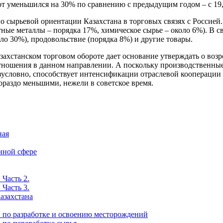
т уменьшился на 30% по сравнению с предыдущим годом – с 19,8 
 сырьевой ориентации Казахстана в торговых связях с Россией.
ные металлы – порядка 17%, химическое сырье – около 6%). В св
о 30%), продовольствие (порядка 8%) и другие товары.
захстанском торговом обороте дает основание утверждать о воз
тношения в данном направлении. А поскольку производственны
езусловно, способствует интенсификации отраслевой кооперации
ораздо меньшими, нежели в советское время.
ная
нной сфере
 Часть 2.
 Часть 3.
азахстана
ы по разработке и освоению месторождений