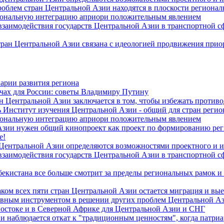
роблем стран Центральной Азии находятся в плоскости региона
гиональную интеграцию априори положительным явлением
 взаимодействия государств Центральной Азии в транспортной 
тран Центральной Азии связана с идеологией продвижения прио
арии развития региона
чах для России: советы Владимиру Путину
н Центральной Азии заключается в том, чтобы избежать против
 Институт изучения Центральной Азии - общий для стран регио
гиональную интеграцию априори положительным явлением
Азии нужен общий кинопроект как проект по формированию ре
е!
 Центральной Азии определяются возможностями проектного и 
 взаимодействия государств Центральной Азии в транспортной 
екистана все больше смотрит за пределы региональных рамок и
ом всех пяти стран Центральной Азии остается миграция и вые
лавным инструментом в решении других проблем Центральной А
Востоке и в Северной Африке для Центральной Азии и СНГ
и наблюдается откат к "традиционным ценностям", когда патри