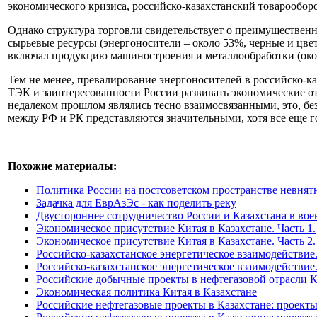
экономического кризиса, российско-казахстанский товарооборо
Однако структура торговли свидетельствует о преимущественно
сырьевые ресурсы (энергоносители – около 53%, черные и цвет
включал продукцию машиностроения и металлообработки (окол
Тем не менее, превалирование энергоносителей в российско-ка
ТЭК и заинтересованности России развивать экономические о
недалеком прошлом являлись тесно взаимосвязанными, это, б
между РФ и РК представляются значительными, хотя все еще г
Похожие материалы:
Политика России на постсоветском пространстве невнят
Задачка для ЕврАзЭс - как поделить реку
Двустороннее сотрудничество России и Казахстана в вое
Экономическое присутствие Китая в Казахстане. Часть 1.
Экономическое присутствие Китая в Казахстане. Часть 2.
Российско-казахстанское энергетическое взаимодействие.
Российско-казахстанское энергетическое взаимодействие.
Российские добычные проекты в нефтегазовой отрасли К
Экономическая политика Китая в Казахстане
Российские нефтегазовые проекты в Казахстане: проект