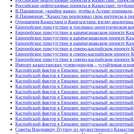
Российские нефтегазовые проекты в Казахстане: проекты
Российские нефтегазовые проекты в Казахстане: трубоп
В.Парамонов: «крайне важно, чтобы в Астане понимали,
В.Парамонов: "Казахстан реализовал свои интересы в пе
Отношения Казахстана и Кыргызстана: взгляд аналитика
Европейское присутствие в топливно-энергетическом ко
Европейское присутствие в карачаганакском проекте Каза
Европейское присутствие в карачаганакском проекте Каза
Европейское присутствие в карачаганакском проекте Каза
Европейское присутствие в северо-каспийском проекте Ка
Европейское присутствие в северо-каспийском проекте Ка
Европейское присутствие в северо-каспийском проекте Ка
Импорт казахстанских углеводородов – устойчивая основ
Каспийский фактор в Евразии: виртуальный экспертный 
Каспийский фактор в Евразии: виртуальный экспертный 
Каспийский фактор в Евразии: виртуальный экспертный 
Каспийский фактор в Евразии: виртуальный экспертный 
Каспийский фактор в Евразии: виртуальный экспертный 
Каспийский фактор в Евразии: виртуальный экспертный 
Каспийский фактор в Евразии: виртуальный экспертный 
Каспийский фактор в Евразии: виртуальный экспертный 
Каспийский фактор в Евразии: виртуальный экспертный 
Каспийский фактор в Евразии: виртуальный экспертный 
Каспийский фактор в Евразии: виртуальный экспертный 
Советы Владимиру Путину из дружественного Казахста