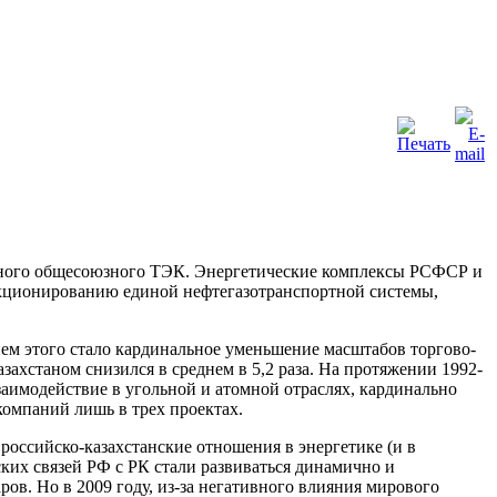
диного общесоюзного ТЭК. Энергетические комплексы РСФСР и
нкционированию единой нефтегазотранспортной системы,
ем этого стало кардинальное уменьшение масштабов торгово-
захстаном снизился в среднем в 5,2 раза. На протяжении 1992-
заимодействие в угольной и атомной отраслях, кардинально
компаний лишь в трех проектах.
российско-казахстанские отношения в энергетике (и в
ских связей РФ с РК стали развиваться динамично и
аров. Но в 2009 году, из-за негативного влияния мирового