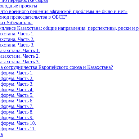
 по переработке сырья
роводные проекты
 что военного решения афганской проблемы не было и нет»
риод председательства в ОБСЕ"
 из Узбекистана
мплексе Казахстана: общие направления, перспективы, риски и 
хстана. Часть 1.
хстана. Часть 2.
хстана. Часть 3.
захстана. Часть 1.
захстана. Часть 2.
захстана. Часть 3.
а сотрудничества Европейского союза и Казахстана?
форум. Часть 1.
форум. Часть 2.
форум. Часть 3.
форум. Часть 4.
форум. Часть 5.
форум. Часть 6.
форум. Часть 7.
форум. Часть 8.
форум. Часть 9.
форум. Часть 10.
форум. Часть 11.
на