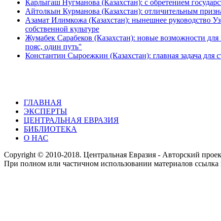
Карлыгаш Нугманова (Казахстан): с обретением государ
Айтолкын Курманова (Казахстан): отличительным призна
Азамат Илимкожа (Казахстан): нынешнее руководство Уз
собственной культуре
Жумабек Сарабеков (Казахстан): новые возможности для
пояс, один путь"
Константин Сыроежкин (Казахстан): главная задача для 
ГЛАВНАЯ
ЭКСПЕРТЫ
ЦЕНТРАЛЬНАЯ ЕВРАЗИЯ
БИБЛИОТЕКА
О НАС
Copyright © 2010-2018. Центральная Евразия - Авторский про
При полном или частичном использовании материалов ссылка 