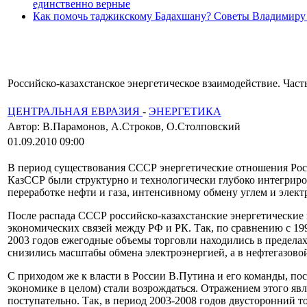
единственно верные
Как помочь таджикскому Бадахшану? Советы Владимиру
Российско-казахстанское энергетическое взаимодействие. Часть
ЦЕНТРАЛЬНАЯ ЕВРАЗИЯ
-
ЭНЕРГЕТИКА
Автор: В.Парамонов, А.Строков, О.Столповский
01.09.2010 09:00
В период существования СССР энергетические отношения Рос
КазССР были структурно и технологически глубоко интегриро
переработке нефти и газа, интенсивному обмену углем и элект
После распада СССР российско-казахстанские энергетические
экономических связей между РФ и РК. Так, по сравнению с 199
2003 годов ежегодные объемы торговли находились в пределах 
снизились масштабы обмена электроэнергией, а в нефтегазово
С приходом же к власти в России В.Путина и его команды, по
экономике в целом) стали возрождаться. Отражением этого явл
поступательно. Так, в период 2003-2008 годов двусторонний тов