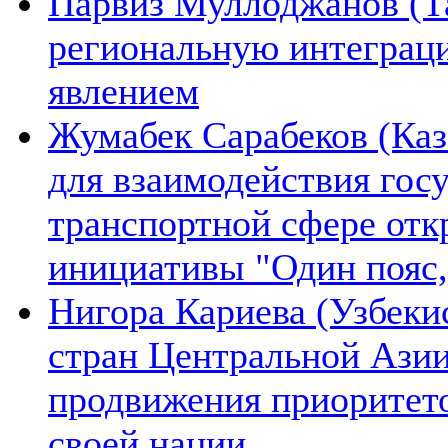
Парвиз Муллоджанов (Та
региональную интеграц
явлением
Жумабек Сарабеков (Каз
для взаимодействия гос
транспортной сфере отк
инициативы "Один пояс,
Нигора Кариева (Узбеки
стран Центральной Азии
продвижения приоритето
своей нации