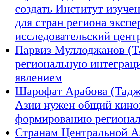
создать Институт изуче
для стран региона экспе
исследовательский цент
Парвиз Муллоджанов (Та
региональную интеграц
явлением
Шарофат Арабова (Тадж
Азии нужен общий киноп
формированию региона
Странам Центральной А