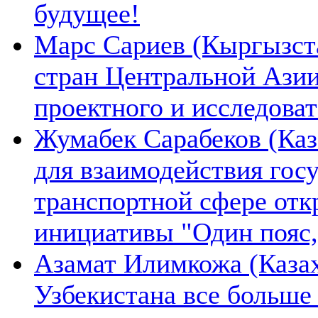
будущее!
Марс Сариев (Кыргызста
стран Центральной Ази
проектного и исследова
Жумабек Сарабеков (Каз
для взаимодействия гос
транспортной сфере отк
инициативы "Один пояс,
Азамат Илимкожа (Казах
Узбекистана все больше