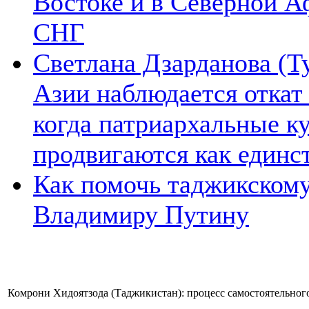
Востоке и в Северной А
СНГ
Светлана Дзарданова (Т
Азии наблюдается откат
когда патриархальные к
продвигаются как единс
Как помочь таджикском
Владимиру Путину
Комрони Хидоятзода (Таджикистан): процесс самостоятельног