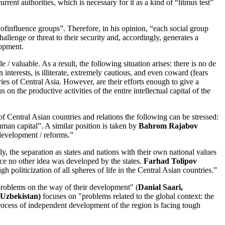
urrent authorities, which is necessary for it as a kind of “litmus test”
 ofinfluence groups”. Therefore, in his opinion, “each social group
allenge or threat to their security and, accordingly, generates a
lopment.
/ valuable. As a result, the following situation arises: there is no de
interests, is illiterate, extremely cautious, and even coward (fears
ries of Central Asia. However, are their efforts enough to give a
 the productive activities of the entire intellectual capital of the
f Central Asian countries and relations the following can be stressed:
uman capital”. A similar position is taken by
Bahrom Rajabov
 development / reforms.”
gly, the separation as states and nations with their own national values
ince no other idea was developed by the states.
Farhad Tolipov
 politicization of all spheres of life in the Central Asian countries.”
 problems on the way of their development" (
Danial Saari,
(Uzbekistan)
focuses on "problems related to the global context: the
 process of independent development of the region is facing tough