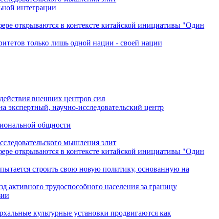
льной интеграции
сфере открываются в контексте китайской инициативы "Один
ритетов только лишь одной нации - своей нации
одействия внешних центров сил
на экспертный, научно-исследовательский центр
гиональной общности
исследовательского мышления элит
сфере открываются в контексте китайской инициативы "Один
 пытается строить свою новую политику, основанную на
зд активного трудоспособного населения за границу
зии
архальные культурные установки продвигаются как