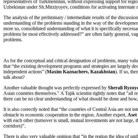
representatives of Turkmenistan, without expressing support for regiona
Uzbekistan under Sh.Mirziyoyev, conditions for activating interstate 
The analysis of the preliminary / intermediate results of the discussi
understanding of the problems standing in the way of the development 
more so, consolidated understanding of what it is specifically necessa
problems be most effectively addressed?" are often fairly general, vag
problems.
As for the conceptual and critical designation of problems, many valua
that “the existing development programs and strategies are largely decl
independent actions” (
Maxim Kaznacheev, Kazakhstan
). If so, t
talk about?
Another valuable thought was perfectly expressed by
Sherali Ryzoyo
Asian countries themselves." A Tajik scientist rightly notes that "all 
there can be no clear understanding of what should be done and how, an
It is also correctly noted that “the countries of Central Asia are not 
obstacle to economic cooperation in the region. Another expert,
Aset
with each other (turnover is small, mutual investments are not large,
corridors)”.
There is also very valuable opinion that “in the region the idea of un