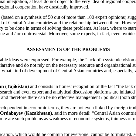
l integration, at least do not object to the very idea of regional cooper
regional cooperation have drastically improved.
on (based on a synthesis of 50 out of more than 100 expert opinions) sug
of Central Asian countries and the relationship between them. However, 
ry to be done in terms of solving these problems. At least, where to sta
ue and / or controversial. Moreover, some experts, in fact, even avoide
ASSESSMENTS OF THE PROBLEMS
ble ideas were expressed. For example, the “lack of a systemic vision of
arative and do not rely on the necessary resource and organizational suppo
hen what kind of development of Central Asian countries and, especially
n (Tajikistan)
and consists in honest recognition of the fact "the lack 
research and even expert and analytical discussion platforms are initiated
d therefore there can be no effective management / political (both stra
interdependent in economic terms, they are not even linked by foreign trad
 Ordabayev (Kazakhstan)
, said in more detail: “Central Asian countri
 there are such problems as weakness of economic systems, thinness of m
ification, which would be commin for everyone, cannot be formulated, so