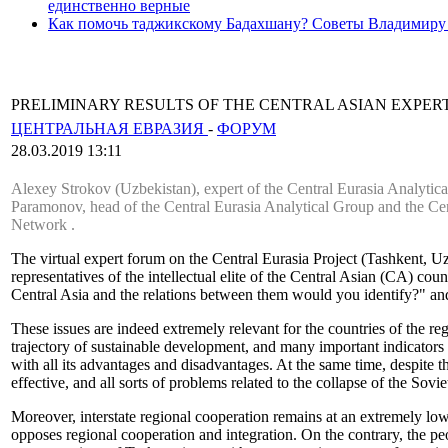
единственно верные
Как помочь таджикскому Бадахшану? Советы Владимиру
PRELIMINARY RESULTS OF THE CENTRAL ASIAN EXPERT
ЦЕНТРАЛЬНАЯ ЕВРАЗИЯ
-
ФОРУМ
28.03.2019 13:11
Alexey Strokov (Uzbekistan), expert of the Central Eurasia Analytic
Paramonov, head of the Central Eurasia Analytical Group and the Centr
Network .
The virtual expert forum on the Central Eurasia Project (Tashkent, Uz
representatives of the intellectual elite of the Central Asian (CA) c
Central Asia and the relations between them would you identify?" a
These issues are indeed extremely relevant for the countries of the re
trajectory of sustainable development, and many important indicators in
with all its advantages and disadvantages. At the same time, despite t
effective, and all sorts of problems related to the collapse of the Sov
Moreover, interstate regional cooperation remains at an extremely low 
opposes regional cooperation and integration. On the contrary, the peopl