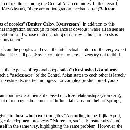
path of relations among the Central Asian countries. In this regard,
a, Kazakhstan), “there are no integration mechanisms” (
Bahrom
ts of peoples” (
Dmitry Orlov, Kyrgyzstan
). In addition to this
nal integration (although its relevance is obvious) while all issues are
ompetition” and whose understanding of narrow national interests is
isions taken.”
nds on the peoples and even the intellectual stratum or the very expert
hat affects all post-Soviet countries, where citizens try not to think
s at the expense of regional cooperation" (
Kosimsho Iskandarov,
h a “uselessness” of the Central Asian states to each other is largely
 nor investments, nor technologies, nor complex production of goods
n countries is a mentality based on close relationships (cronyism),
a lot of managers-henchmen of influential clans and their offsprings,
 given to those who have strong ties.”According to the Tajik expert,
rategic development prospects.” Moreover, such a bureaucratized and
self in the same way, highlighting the same problem. However, the