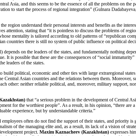
 Central Asia, and this seems to be the essence of all the problems on the 
ation to start the process of regional integration” (Gulnara Dadabayev
the region understand their personal interests and benefits as the interes
es attention, stating that “it is pointless to discuss the problems of regio
s whose mentality is tailored according to old patterns of “republican c
 countries there is still no system of public influence on political dec
eal) depends on the leaders of the states, and fundamentally nothing depe
ue. It is possible that these are the consequences of “social immaturity” t
the leaders of the states.
to build political, economic and other ties with large extraregional state
he Central Asian countries and the relations between them. Moreover, suc
 each other: neither reliable political, and, moreover, military support,
Kazakhstan)
that “a serious problem in the development of Central Asia
ment for the worthiest people”. As a result, in his opinion, “there are 
aluable experience, but by understandable criteria.”
employees often do not find the support of their states, and priority is
alism of the managing elite and, as a result, its lack of a vision of st
l development project.
Maxim Kaznacheev (Kazakhstan)
expresses him