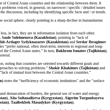
t of Central Asian countries and the relationship between them. It
 problems voiced, in general, on narrower / specific / detailed issues
he discussion, including by identifying specific facts and / or trends.
he social sphere, clearly pointing to a sharp decline in humanitarian
ess, in fact, they are in information isolation from each other.
”,
Saule Suleimenova (Kazakhstan)
, pointing to “lack of
it-Ardager Sydyknazarov (Kazakhstan)
and
Serdar Ibragimov
s “prefer national, often short-term, interests to regional and long-
f the Central Asian states.” In turn,
Bakhrom Ismatov (Tajikistan)
,
general.
n, noting that countries are oriented towards different goals and
approaches to solving problems.”
Shokir Khakimov (Tajikistan)
and
e “lack of mutual trust between the Central Asian countries.”
an)
notes the “inefficiency of economic institutions" and the "surface
n and demarcation of borders, the general use of water and energy
stan)
,
Aita Sultanaliyeva (Kyrgyzstan)
,
Aigerim Turgunbayeva
stan)
,
Taalbekbek Masadykov (Kyrgyzstan)
.