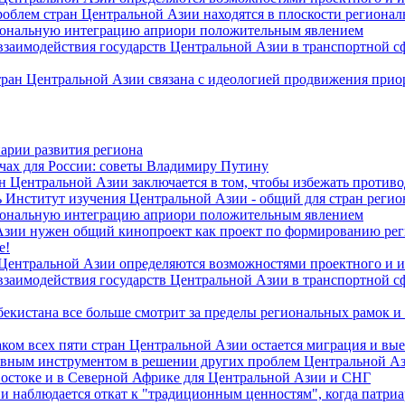
роблем стран Центральной Азии находятся в плоскости региона
гиональную интеграцию априори положительным явлением
 взаимодействия государств Центральной Азии в транспортной 
тран Центральной Азии связана с идеологией продвижения прио
арии развития региона
чах для России: советы Владимиру Путину
н Центральной Азии заключается в том, чтобы избежать против
 Институт изучения Центральной Азии - общий для стран регио
гиональную интеграцию априори положительным явлением
Азии нужен общий кинопроект как проект по формированию ре
е!
 Центральной Азии определяются возможностями проектного и 
 взаимодействия государств Центральной Азии в транспортной 
екистана все больше смотрит за пределы региональных рамок и
ом всех пяти стран Центральной Азии остается миграция и вые
лавным инструментом в решении других проблем Центральной А
Востоке и в Северной Африке для Центральной Азии и СНГ
и наблюдается откат к "традиционным ценностям", когда патри