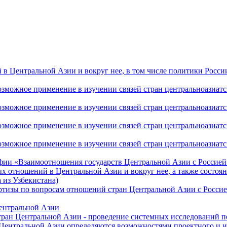
 Центральной Азии и вокруг нее, в том числе политики России 
ожное применение в изучении связей стран центральноазиатског
ожное применение в изучении связей стран центральноазиатског
ожное применение в изучении связей стран центральноазиатског
жное применение в изучении связей стран центральноазиатског
фии «Взаимоотношения государств Центральной Азии с Россией 
 отношений в Центральной Азии и вокруг нее, а также состоян
 из Узбекистана)
ртизы по вопросам отношений стран Центральной Азии с Россие
Центральной Азии
стран Центральной Азии - проведение системных исследований п
 Центральной Азии определяются возможностями проектного и 