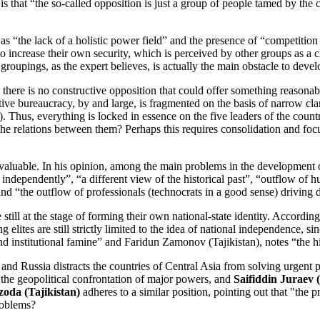
 is that “the so-called opposition is just a group of people tamed by the c
as “the lack of a holistic power field” and the presence of “competition
to increase their own security, which is perceived by other groups as a ch
 groupings, as the expert believes, is actually the main obstacle to deve
there is no constructive opposition that could offer something reasonable 
tive bureaucracy, by and large, is fragmented on the basis of narrow clan 
). Thus, everything is locked in essence on the five leaders of the count
 relations between them? Perhaps this requires consolidation and focus on
 valuable. In his opinion, among the main problems in the development o
 independently”, “a different view of the historical past”, “outflow of h
and “the outflow of professionals (technocrats in a good sense) driving
 still at the stage of forming their own national-state identity. Accordin
 elites are still strictly limited to the idea of national independence, s
 institutional famine” and Faridun Zamonov (Tajikistan), notes “the high
 and Russia distracts the countries of Central Asia from solving urgent
the geopolitical confrontation of major powers, and
Saifiddin Juraev 
oda (Tajikistan)
adheres to a similar position, pointing out that "the
roblems?