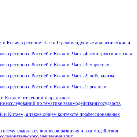
и Китая в регионе. Часть 1: рекомендуемые аналитические и
о региона с Россией и Китаем. Часть 4: конструктивистская
о региона с Россией и Китаем. Часть 3: марксизм,
о региона с Россией и Китаем. Часть 2: либерализм,
о региона с Россией и Китаем. Часть 1: реализм,
и Китаем: от теории к практике»
ие исследований по тематике взаимодействия государств
й и Китаем, а также общем контексте профессиональных
о всему комплексу вопросов развития и взаимодействия
исследовательского мышления элит