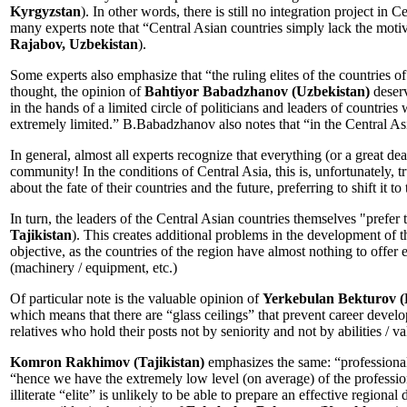
Kyrgyzstan
). In other words, there is still no integration project in
many experts note that “Central Asian countries simply lack the motiv
Rajabov, Uzbekistan
).
Some experts also emphasize that “the ruling elites of the countries of 
thought, the opinion of
Bahtiyor Babadzhanov (Uzbekistan)
deserv
in the hands of a limited circle of politicians and leaders of countrie
extremely limited.” B.Babadzhanov also notes that “in the Central Asian
In general, almost all experts recognize that everything (or a great d
community! In the conditions of Central Asia, this is, unfortunately, tr
about the fate of their countries and the future, preferring to shift it to 
In turn, the leaders of the Central Asian countries themselves "prefer 
Tajikistan
). This creates additional problems in the development of t
objective, as the countries of the region have almost nothing to offer
(machinery / equipment, etc.)
Of particular note is the valuable opinion of
Yerkebulan Bekturov (
which means that there are “glass ceilings” that prevent career develop
relatives who hold their posts not by seniority and not by abilities / v
Komron Rakhimov (Tajikistan)
emphasizes the same: “professional 
“hence we have the extremely low level (on average) of the profession
illiterate “elite” is unlikely to be able to prepare an effective regiona