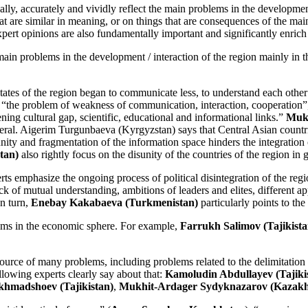
lly, accurately and vividly reflect the main problems in the developmen
at are similar in meaning, or on things that are consequences of the main
xpert opinions are also fundamentally important and significantly enrich t
 main problems in the development / interaction of the region mainly in t
tates of the region began to communicate less, to understand each other l
ng “the problem of weakness of communication, interaction, cooperation
ening cultural gap, scientific, educational and informational links.”
Mukh
neral. Aigerim Turgunbaeva (Kyrgyzstan) says that Central Asian countrie
nity and fragmentation of the information space hinders the integration o
tan)
also rightly focus on the disunity of the countries of the region in 
s emphasize the ongoing process of political disintegration of the regio
k of mutual understanding, ambitions of leaders and elites, different 
In turn,
Enebay Kakabaeva (Turkmenistan)
particularly points to th
lems in the economic sphere. For example,
Farrukh Salimov (Tajikist
e source of many problems, including problems related to the delimitatio
ollowing experts clearly say about that:
Kamoludin Abdullayev (Tajiki
hmadshoev (Tajikistan)
,
Mukhit-Ardager Sydyknazarov (Kazakh