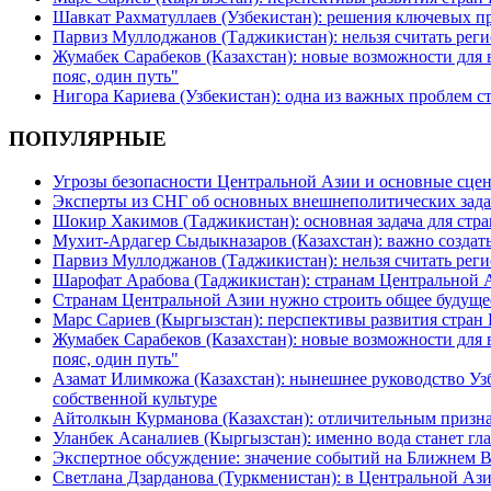
Шавкат Рахматуллаев (Узбекистан): решения ключевых п
Парвиз Муллоджанов (Таджикистан): нельзя считать ре
Жумабек Сарабеков (Казахстан): новые возможности для
пояс, один путь"
Нигора Кариева (Узбекистан): одна из важных проблем с
ПОПУЛЯРНЫЕ
Угрозы безопасности Центральной Азии и основные сцен
Эксперты из СНГ об основных внешнеполитических зада
Шокир Хакимов (Таджикистан): основная задача для стра
Мухит-Ардагер Сыдыкназаров (Казахстан): важно создать
Парвиз Муллоджанов (Таджикистан): нельзя считать ре
Шарофат Арабова (Таджикистан): странам Центральной 
Странам Центральной Азии нужно строить общее будуще
Марс Сариев (Кыргызстан): перспективы развития стран
Жумабек Сарабеков (Казахстан): новые возможности для
пояс, один путь"
Азамат Илимкожа (Казахстан): нынешнее руководство Узб
собственной культуре
Айтолкын Курманова (Казахстан): отличительным признак
Уланбек Асаналиев (Кыргызстан): именно вода станет г
Экспертное обсуждение: значение событий на Ближнем 
Светлана Дзарданова (Туркменистан): в Центральной Ази