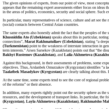
The given opinions of experts, from our point of view, most conceptua
appears that the remaining expert assessments either focus on ideas th
in the areas of politics, economics, security and social sphere. Such e
In particular, many representatives of science, culture and art see the
(social) contacts between Central Asian countries.
The same experts also honestly admit the fact that the peoples of the s
Khusniddin Ato (Uzbekistan)
speaks about this in particular, noti
connections”,
Marat Rakhmatullaev (Uzbekistan)
, stating “a deep
(Turkmenistan)
point to the weakness of interstate interaction in ge
term interests.” Arsen Sarsekov (Kazakhstan) points out that “the disu
Bakhyt Rustemov (Kazakhstan)
, and
Laila Akhmetova
(Kazakhs
Against this background, in their assessments of problems, some expert
objectives. Thus, Arslanbek Omurzakov (Kyrgyzstan) identifies “a lac
Taalatbek Masadykov (Kyrgyzstan)
are clearly talking about this. 
At the same time, some experts tend to see the core of regional prob
of the reforms” or their absence.
In addition, many experts rightly point out the security sphere as th
resources, and the development of transport links. In particular, the f
(Kyrgyzstan)
,
Layla Akhmetova (Kazakhstan)
,
Rakhmatsho Mak