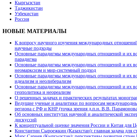
Кыргызстан
Таджикистан
Узбекистан
Россия
НОВЫЕ МАТЕРИАЛЫ
К вопросу научного изучения международных отношений в
научные подходы
Основные парадигмы международных отношений и их возм
парадигма
Основные парадигмы международных отношений и их возм
неомарксизм и мир-системный подход
Основные парадигмы международных отношений и их возм
идеализм и неолиберализм
Основные парадигмы международных отношений и их возмо
геополитика и неореализм
О решенных задачах и практических результатах моногра
Ведущие ученые и аналитики по вопросам международных
региона с РФ и КНР (точка зрения д.п.н. В.В. Парамонова
Об основных институтах научной и аналитической экспе
дискуссий
К концептуальной оценке значения России и Китая для 
Константин Сыроежкин (Казахстан): главная задача для 
Марс Сариев (Кыргызстан): перспективы развития стран