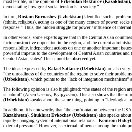
most terrible, in the opinion of
Erkebulan Bekturov (Kazakhstan)
,
demostrating how great social tension is in society.”
In turn,
Rustam Burnashev (Uzbekistan)
identified such a problem 
(ethnic, religious), acting as one of the many centers of power, seeks 
response.” Thus, the hidden struggle for power / influence of internal
In other words, some experts agree that in the Central Asian countries 
facto constructive opposition in the region, and the current administra
responsibility, independent actions on one or another important issues
powerful impetus to the development of Central Asian countries and the
Central Asian states? This cannot be observed yet.
The ideas expressed by
Rafael Sattarov (Uzbekistan)
are also very
“the unreadiness of the countries of the region to solve their problems
(Uzbekistan)
, which points to the “lack of integration mechanisms” 
The following opinion is also highlighted: “the states of the region are
is natural” (Arsen Usenov, Kyrgyzstan). This also shows that the ruling
(Uzbekistan)
speaks about the same thing, pointing to “ideological and
In addition, it is noteworthy that "the confrontation between the USA
Kazakhstan
).
Shukhrat Evkochev (Uzbekistan)
also speaks about 
rapidly changing system of international relations."
Komroni Hidoytz
external pressure." However, is external influence among the main p