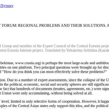
 Путину
 FORUM: REGIONAL PROBLEMS AND THEIR SOLUTIONS. P
al Group and member of the Expert Council of the Central Eurasia proj
al Eurasia Internet project. Translated by Yekaterina Seifulina (Kazakh
bekistan, www.ceasia.org) is perhaps the most large-scale and ambitious
ountries on one platform. Two principal questions were brought up for d
nd "How do you think you can most effectively solve these problems?"
gion. Due to a number of expert assessments, since the collapse of the 
 the political, economic, social and security spheres are still significa
he fact that hundreds of documents (treaties, agreements, etc.) were sign
iet Union were only accumulating, without being solved at all.
level, limited to only selective forms of cooperation. However, it happe
es of the Central Asian states only support this idea, and the political 