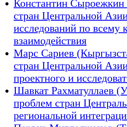
Константин Сыроежкин (
стран Центральной Азии
исследований по всему 
взаимодействия
Марс Сариев (Кыргызста
стран Центральной Ази
проектного и исследова
Шавкат Рахматуллаев (У
проблем стран Централь
региональной интеграц