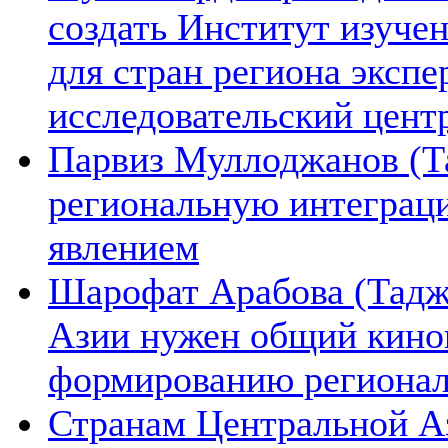
создать Институт изуче
для стран региона экспе
исследовательский цент
Парвиз Муллоджанов (Та
региональную интеграц
явлением
Шарофат Арабова (Тадж
Азии нужен общий киноп
формированию региона
Странам Центральной А