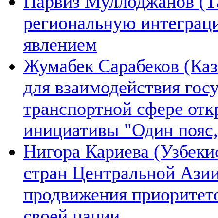
Парвиз Муллоджанов (Та
региональную интеграц
явлением
Жумабек Сарабеков (Каз
для взаимодействия гос
транспортной сфере отк
инициативы "Один пояс,
Нигора Кариева (Узбеки
стран Центральной Азии
продвижения приоритето
своей нации