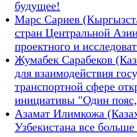
будущее!
Марс Сариев (Кыргызста
стран Центральной Ази
проектного и исследова
Жумабек Сарабеков (Каз
для взаимодействия гос
транспортной сфере отк
инициативы "Один пояс,
Азамат Илимкожа (Казах
Узбекистана все больше