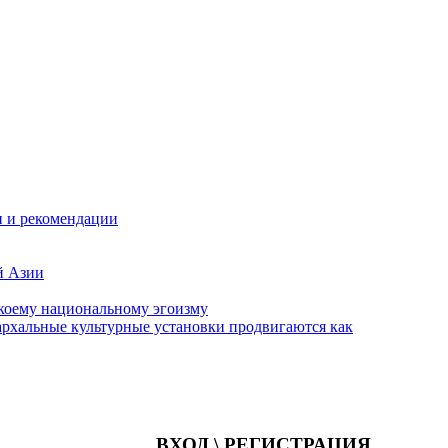
и и рекомендации
й Азии
екоему национальному эгоизму
архальные культурные установки продвигаются как
ВХОД \ РЕГИСТРАЦИЯ