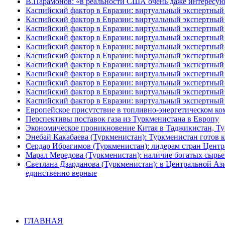
В.Парамонов: «в реальности США очень даже интересу
Каспийский фактор в Евразии: виртуальный экспертный 
Каспийский фактор в Евразии: виртуальный экспертный 
Каспийский фактор в Евразии: виртуальный экспертный 
Каспийский фактор в Евразии: виртуальный экспертный 
Каспийский фактор в Евразии: виртуальный экспертный 
Каспийский фактор в Евразии: виртуальный экспертный 
Каспийский фактор в Евразии: виртуальный экспертный 
Каспийский фактор в Евразии: виртуальный экспертный 
Каспийский фактор в Евразии: виртуальный экспертный 
Каспийский фактор в Евразии: виртуальный экспертный 
Каспийский фактор в Евразии: виртуальный экспертный 
Европейское присутствие в топливно-энергетическом ко
Перспективы поставок газа из Туркменистана в Европу
Экономическое проникновение Китая в Таджикистан, Ту
Энебай Какабаева (Туркменистан): Туркменистан готов 
Сердар Ибрагимов (Туркменистан): лидерам стран Центр
Марал Мередова (Туркменистан): наличие богатых сырье
Светлана Дзарданова (Туркменистан): в Центральной Аз
единственно верные
ГЛАВНАЯ