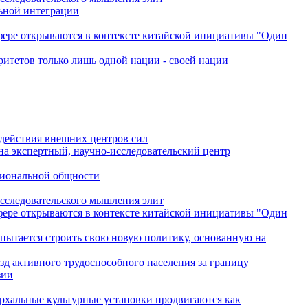
льной интеграции
сфере открываются в контексте китайской инициативы "Один
ритетов только лишь одной нации - своей нации
одействия внешних центров сил
на экспертный, научно-исследовательский центр
гиональной общности
исследовательского мышления элит
сфере открываются в контексте китайской инициативы "Один
 пытается строить свою новую политику, основанную на
зд активного трудоспособного населения за границу
зии
архальные культурные установки продвигаются как