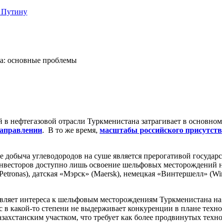
 Путину
на: основные проблемы
 в нефтегазовой отрасли Туркменистана затрагивает в основно
направлении
. В то же время,
масштабы российского присутстви
ане добыча углеводородов на суше является прерогативой госуда
нвесторов доступно лишь освоение шельфовых месторождений на
Petronas), датская «Мэрск» (Maersk), немецкая «Винтершелл» (Wi
вляет интереса к шельфовым месторождениям Туркменистана на 
с в какой-то степени не выдерживает конкуренции в плане техн
азахстанским участком, что требует как более продвинутых техн