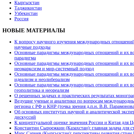
Кыргызстан
Таджикистан
Узбекистан
Россия
НОВЫЕ МАТЕРИАЛЫ
К вопросу научного изучения международных отношений в
научные подходы
Основные парадигмы международных отношений и их возм
парадигма
Основные парадигмы международных отношений и их возм
неомарксизм и мир-системный подход
Основные парадигмы международных отношений и их возм
идеализм и неолиберализм
Основные парадигмы международных отношений и их возмо
геополитика и неореализм
О решенных задачах и практических результатах моногра
Ведущие ученые и аналитики по вопросам международных
региона с РФ и КНР (точка зрения д.п.н. В.В. Парамонова
Об основных институтах научной и аналитической экспе
дискуссий
К концептуальной оценке значения России и Китая для 
Константин Сыроежкин (Казахстан): главная задача для 
Марс Сариев (Кыргызстан): перспективы развития стран