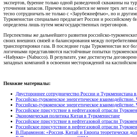
экспертов, бурение только одной разведочной скважины на турк
уточнения запасов. Причем понадобится не менее трех лет на
тесно сотрудничать не только с «Зарубежнефтью», но и друг
Туркменистан специально предлагает России и российскому б
определена лишь путем межгосударственных переговоров.
Перспективы же дальнейшего развития российско-туркменск
своих внешних связей и балансирования между потребителями 
транспортировки газа. В последние годы Туркменистан все бол
логичными представляются настойчивые попытки туркменского
«Набукко» (Nabucco). В результате, уже достигнуты договорен
западных компаний в освоении месторождений на каспийском
Похожие материалы:
Двустороннее сотрудничество России и Туркменистана в
Российско-туркменское энергетическое взаимодействие. Ч
Российско-туркменское энергетическое взаимодействие. Ч
Российское присутствие в нефтегазовой отрасли Туркме
Экономическая политика Китая в Туркменистане
Российское присутствие в нефтегазовой отрасли Туркме
Российское присутствие в нефтегазовой отрасли Туркме
В.Парамонов: «Россия, Китай и Европа теоретически дол