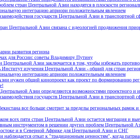
роблем стран Центральной Азии находятся в плоскости региона
гиональную интеграцию априори положительным явлением
 взаимодействия государств Центральной Азии в транспортной 
тран Центральной Азии связана с идеологией продвижения прио
арии развития региона
чах для России: советы Владимиру Путину
н Центральной Азии заключается в том, чтобы избежать против
 Институт изучения Центральной Азии - общий для стран регио
гиональную интеграцию априори положительным явлением
Азии нужен общий кинопроект как проект по формированию ре
е!
 Центральной Азии определяются возможностями проектного и 
 взаимодействия государств Центральной Азии в транспортной 
екистана все больше смотрит за пределы региональных рамок и
ом всех пяти стран Центральной Азии остается миграция и вые
лавным инструментом в решении других проблем Центральной А
Востоке и в Северной Африке для Центральной Азии и СНГ
и наблюдается откат к "традиционным ценностям", когда патри