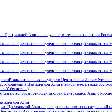
 Центральной Азии и вокруг нее, в том числе политики России 
ожное применение в изучении связей стран центральноазиатског
ожное применение в изучении связей стран центральноазиатског
ожное применение в изучении связей стран центральноазиатског
жное применение в изучении связей стран центральноазиатског
фии «Взаимоотношения государств Центральной Азии с Россией 
 отношений в Центральной Азии и вокруг нее, а также состоян
 из Узбекистана)
ртизы по вопросам отношений стран Центральной Азии с Россие
Центральной Азии
стран Центральной Азии - проведение системных исследований п
 Центральной Азии определяются возможностями проектного и 