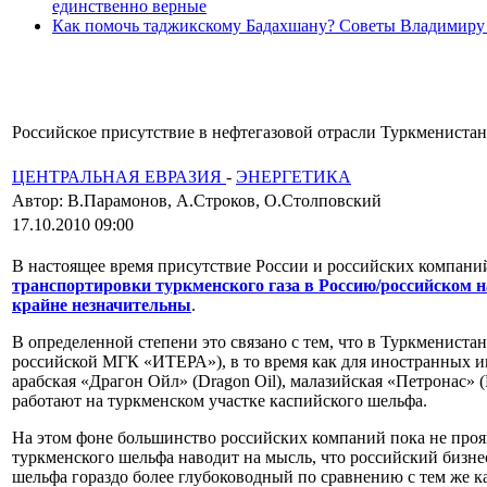
единственно верные
Как помочь таджикскому Бадахшану? Советы Владимиру
Российское присутствие в нефтегазовой отрасли Туркмениста
ЦЕНТРАЛЬНАЯ ЕВРАЗИЯ
-
ЭНЕРГЕТИКА
Автор: В.Парамонов, А.Строков, О.Столповский
17.10.2010 09:00
В настоящее время присутствие России и российских компаний
транспортировки туркменского газа в Россию/российском 
крайне незначительны
.
В определенной степени это связано с тем, что в Туркменист
российской МГК «ИТЕРА»), в то время как для иностранных и
арабская «Драгон Ойл» (Dragon Oil), малазийская «Петронас» (
работают на туркменском участке каспийского шельфа.
На этом фоне большинство российских компаний пока не проя
туркменского шельфа наводит на мысль, что российский бизне
шельфа гораздо более глубоководный по сравнению с тем же к