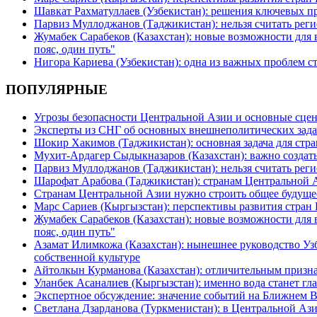
Шавкат Рахматуллаев (Узбекистан): решения ключевых п
Парвиз Муллоджанов (Таджикистан): нельзя считать ре
Жумабек Сарабеков (Казахстан): новые возможности для
пояс, один путь"
Нигора Кариева (Узбекистан): одна из важных проблем с
ПОПУЛЯРНЫЕ
Угрозы безопасности Центральной Азии и основные сцен
Эксперты из СНГ об основных внешнеполитических зада
Шокир Хакимов (Таджикистан): основная задача для стра
Мухит-Ардагер Сыдыкназаров (Казахстан): важно создать
Парвиз Муллоджанов (Таджикистан): нельзя считать ре
Шарофат Арабова (Таджикистан): странам Центральной 
Странам Центральной Азии нужно строить общее будуще
Марс Сариев (Кыргызстан): перспективы развития стран
Жумабек Сарабеков (Казахстан): новые возможности для
пояс, один путь"
Азамат Илимкожа (Казахстан): нынешнее руководство Узб
собственной культуре
Айтолкын Курманова (Казахстан): отличительным признак
Уланбек Асаналиев (Кыргызстан): именно вода станет г
Экспертное обсуждение: значение событий на Ближнем 
Светлана Дзарданова (Туркменистан): в Центральной Ази